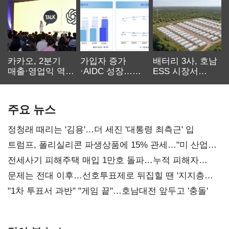
카카오, 2분기
가입자 증가
배터리 3사, 호남
매출·영업익 역대
·AIDC 성장…
ESS 시장서
최대…에이전트
SKT 2분기 성장
‘격돌’
AI 수익화 관건
본궤도
주요 뉴스
정청래 때리는 '김용'…더 세진 '대통령 최측근' 입
트럼프, 폴리실리콘 파생상품에 15% 관세…"미 산업
재건"
전세사기 피해주택 매입 1만호 돌파…누적 피해자
4만278명
문제는 전대 이후…선호투표제로 뒤집힐 땐 '지지층
불복'
"1차 투표서 과반" "게임 끝"…호남대전 앞두고 '충돌'