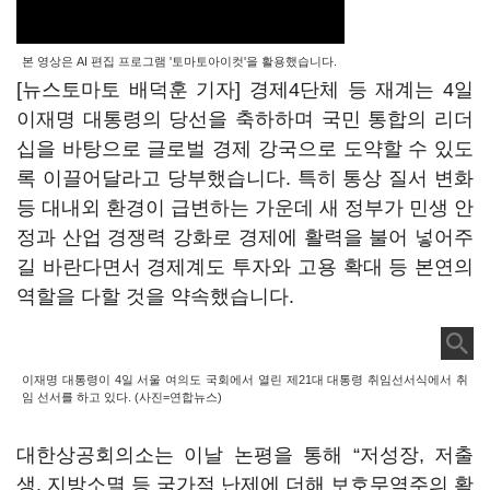
본 영상은 AI 편집 프로그램 '토마토아이컷'을 활용했습니다.
[뉴스토마토 배덕훈 기자] 경제
4
단체 등 재계는
4
일
이재명 대통령의 당선을 축하하며 국민 통합의 리더
십을 바탕으로 글로벌 경제 강국으로 도약할 수 있도
록 이끌어달라고 당부했습니다
.
특히 통상 질서 변화
등 대내외 환경이 급변하는 가운데 새 정부가 민생 안
정과 산업 경쟁력 강화로 경제에 활력을 불어 넣어주
길 바란다면서 경제계도 투자와 고용 확대 등 본연의
역할을 다할 것을 약속했습니다
.
이재명 대통령이 4일 서울 여의도 국회에서 열린 제21대 대통령 취임선서식에서 취
임 선서를 하고 있다. (사진=연합뉴스)
대한상공회의소는 이날 논평을 통해
“
저성장
,
저출
생
,
지방소멸 등 국가적 난제에 더해 보호무역주의 확