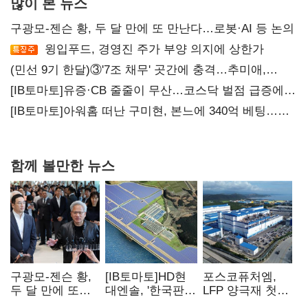
많이 본 뉴스
구광모-젠슨 황, 두 달 만에 또 만난다…로봇·AI 등 논의
윙입푸드, 경영진 주가 부양 의지에 상한가
(민선 9기 한달)③'7조 채무' 곳간에 충격…추미애,
20년만에 '비상재정' 선언 승부수
[IB토마토]유증·CB 줄줄이 무산…코스닥 벌점 급증에
상폐 압박
[IB토마토]아워홈 떠난 구미현, 본느에 340억 베팅…
가족 지배체제 구축
함께 볼만한 뉴스
구광모-젠슨 황,
[IB토마토]HD현
포스코퓨처엠,
두 달 만에 또
대엔솔, '한국판
LFP 양극재 첫
만난다…로봇·AI
IRA' 수혜 부상…
대규모 공급…