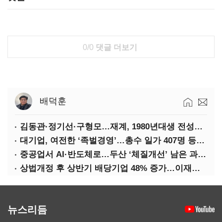
0/0
댓글 더보기
배덕훈
김동관·정기선·구형모…재계, 1980년대생 전성시대
대기업, 여전한 ‘족벌경영’…총수 일가 407명 등기임원
중공업서 AI·반도체로…두산 ‘체질개선’ 남은 과제는
상법개정 후 상반기 배당기업 48% 증가…이재용 배당액 728억 1위
뉴스리듬