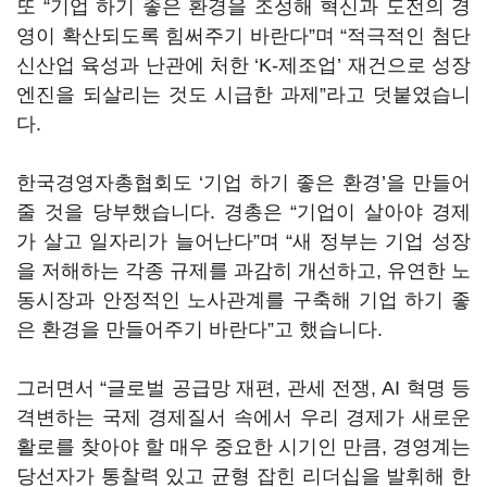
또
“
기업 하기 좋은 환경을 조성해 혁신과 도전의 경
영이 확산되도록 힘써주기 바란다
”
며
“
적극적인 첨단
신산업 육성과 난관에 처한
‘K-
제조업
’
재건으로 성장
엔진을 되살리는 것도 시급한 과제
”
라고 덧붙였습니
다
.
한국경영자총협회도
‘
기업 하기 좋은 환경
’
을 만들어
줄 것을 당부했습니다
.
경총은
“
기업이 살아야 경제
가 살고 일자리가 늘어난다
”
며
“
새 정부는 기업 성장
을 저해하는 각종 규제를 과감히 개선하고
,
유연한 노
동시장과 안정적인 노사관계를 구축해 기업 하기 좋
은 환경을 만들어주기 바란다
”
고 했습니다
.
그러면서
“
글로벌 공급망 재편
,
관세 전쟁
, AI
혁명 등
격변하는 국제 경제질서 속에서 우리 경제가 새로운
활로를 찾아야 할 매우 중요한 시기인 만큼
,
경영계는
당선자가 통찰력 있고 균형 잡힌 리더십을 발휘해 한