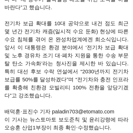
바란다
”
고 했습니다
.
전기차 보급 확대를 10대 공약으로 내건 점도 최근
몇 년간 전기차 캐즘
(
일시적 수요 둔화
)
현상에 따른
수요 침체를 겪어 온 완성차업계에겐 희소식입니다.
앞서 이 대통령은 환경 분야에서
‘
전기차 보급 확대
및 노후 경유차 조기 대·폐차 지원을 통한 수송 부문
탈 탄소 가속화
’
라는 청사진을 제시한 바 있습니다
.
특히 대선 후보 수락 연설에서
“2030
년까지 전기차
보급률
50%
를 달성하겠다
”
며
“
전기차와 충전 인프라
를 확충해 친환경 모빌리티
100%
전환을 앞당기겠
다
”
고 강조했습니다.
배덕훈·표진수 기자 paladin703@etomato.com
이 기사는 뉴스토마토 보도준칙 및 윤리강령에 따라
오승훈 산업1부장이 최종 확인·수정했습니다.