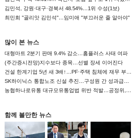
(2보)
김민석, 강원·대구·경북서 48.54%…1위 수성(1보)
최민희 "골리앗 김민석"…임미애 "부끄러운 줄 알아야"
많이 본 뉴스
대형마트 2분기 판매 9.4% 감소…홈플러스 사태 여파
(주간증시전망)지수보다 종목…선별 장세 이어진다
건설 한계기업 5년 새 3배↑…PF·주택 침체에 재무 부담
확대
SK하이닉스 통합노조 신설 추진…구성원 간 성과급
불만 확산
농협하나로유통 대규모유통업법 위반 적발…공정위,
과징금 4억6200만원 부과
함께 볼만한 뉴스