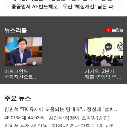
중공업서 AI·반도체로…두산 ‘체질개선’ 남은 과제는
뉴스리듬
비트코인도
카카오, 2분기
국가자산으로…'
매출·영업익 역대
보관·평가·처분'
최대…에이전트
기준은 숙제
AI 수익화 관건
주요 뉴스
김민석 "TK 유세에 도움되는 당대표"…정청래 "벌써
대표된 양 당직 배분"
46.01% 대 44.53%…김민석·정청래 '초박빙'(종합)
김민석 누적 46.01%…'격전지' 호남 앞두고 1위 지켰다