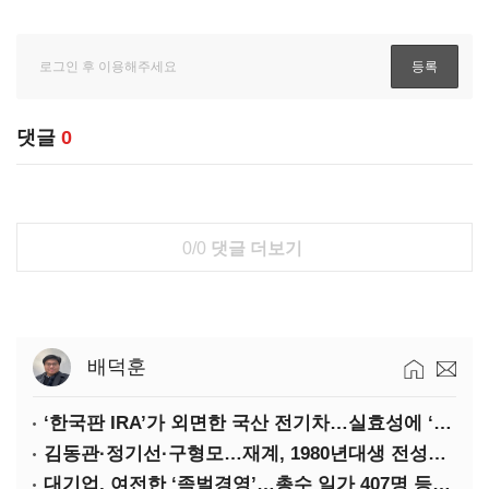
댓글
0
0/0
댓글 더보기
배덕훈
‘한국판 IRA’가 외면한 국산 전기차…실효성에 ‘의문’
김동관·정기선·구형모…재계, 1980년대생 전성시대
대기업, 여전한 ‘족벌경영’…총수 일가 407명 등기임원