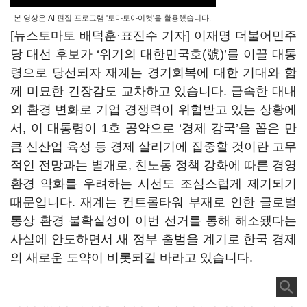
본 영상은 AI 편집 프로그램 '토마토아이컷'을 활용했습니다.
[뉴스토마토 배덕훈·표진수 기자] 이재명 더불어민주
당 대선 후보가
‘
위기의 대한민국호
(
號
)
’
를 이끌 대통
령으로 당선되자 재계는 경기회복에 대한 기대와 함
께 미묘한 긴장감도 교차하고 있습니다
. 급속한
대내
외 환경 변화로 기업 경쟁력이 위협받고 있는 상황에
서, 이 대통령이
1
호 공약으로
‘
경제 강국
’
을 꼽은 만
큼 신산업 육성 등 경제 살리기에 집중할 것이란 고무
적인 전망과는 별개로, 친노동 정책 강화에 따른 경영
환경 악화를 우려하는 시선도 조심스럽게 제기되기
때문입니다
.
재계는 컨트롤타워 부재로 인한 글로벌
통상 환경 불확실성이 이번 선거를 통해 해소됐다는
사실에 안도하면서 새 정부 출범을 계기로 한국 경제
의 새로운 도약이 비롯되길 바라고 있습니다.