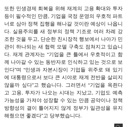
또한 민생경제 회복을 위해 재계의 고용 확대와 투자
등이 필수적인 만큼, 기업을 국정 운영의 우호적 파트
너로 삼아 정책 집행을 해나갈 것이란 예상이 나옵니
다. 실용주의를 새 정부의 정책 기조로 여러 차례 강
조한 것을 두고, 단순한 친시장적 행보에서 나아가 민
관이 하나되는 새 협력 모델 구축도 점쳐지고 있습니
다. 재계 관계자는
“기업을
큰 틀에서 우호적이고 함
께 나아갈 수 있는 동반자로 인식하고 있는 것으로 보
인다
”며
“
민생과 자본시장이 기업들 위주로 돼 있기
에 대통령으로서 보다 큰 시야로 재계 전반을 살피지
않을까 싶다
”고 했습니다.
그러면서
“
기업을 옥죈다
고 고용, 투자가 나오는 시대는 지났고
,
기업도 예측
가능성을 가져야 성장할 수 있는 만큼 공약이나 정책
방향성의 결이 틀어지지 않게 정부가 일관성을 유지
해줬으면 좋겠다
”
고 당부했습니다
.