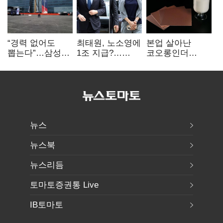
“경력 없어도
최태원, 노소영에
본업 살아난
뽑는다”…삼성
1조 지급?…
코오롱인더
·TSMC, 미
재상고 여부 주목
·HS효성…AI·
반도체 인재
배터리 소재로
쟁탈전
보폭 확대
뉴스
뉴스북
뉴스리듬
토마토증권통 Live
IB토마토