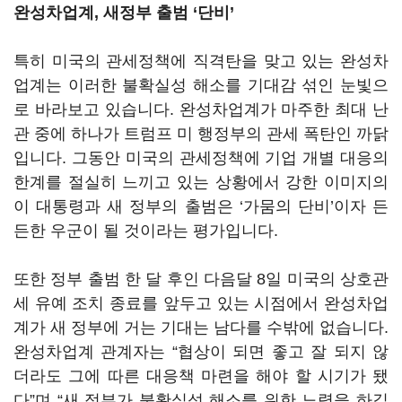
완성차업계
,
새정부 출범
‘
단비
’
특히 미국의 관세정책에 직격탄을 맞고 있는 완성차
업계는 이러한 불확실성 해소를 기대감 섞인 눈빛으
로 바라보고 있습니다
.
완성차업계가 마주한 최대 난
관 중에 하나가 트럼프 미 행정부의 관세 폭탄인 까닭
입니다
.
그동안 미국의 관세정책에 기업 개별 대응의
한계를 절실히 느끼고 있는 상황에서 강한 이미지의
이 대통령과 새 정부의 출범은
‘
가뭄의 단비
’이자 든
든한 우군이
될 것이라는 평가입니다
.
또한 정부 출범 한 달 후인 다음달
8
일 미국의 상호관
세 유예 조치 종료를 앞두고 있는 시점에서 완성차업
계가 새 정부에 거는 기대는 남다를 수밖에 없습니다
.
완성차업계 관계자는
“
협상이 되면 좋고 잘 되지 않
더라도 그에 따른 대응책 마련을 해야 할 시기가 됐
다
”
며
“
새 정부가 불확실성 해소를 위한 노력을 하길