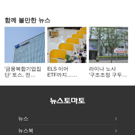
협력
함께 볼만한 뉴스
'금융복합기업집
ELS 이어
라이나 노사
단' 토스, 전
ETF까지…
'구조조정 구두
계열사 내부통제
고위험상품 판매
합의안' 도출
표준화
제동 걸린 은행
뉴스
뉴스북