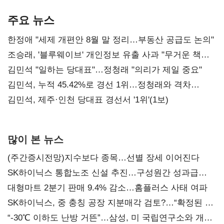
기준은 숙제
AI 수익화 관건
본궤도
주요 뉴스
한정애 "세제 개편안 8월 말 정리…부동산 공급도 논의"
조승래, '블루웨이브' 개인정보 유출 사과 "무거운 책임
통감"
김민석 "일하는 당대표"…정청래 "의리가 제일 중요"
김민석, 누적 45.42%로 경선 1위…정청래와 격차
0.86%p(2보)
김민석, 제주·인천 당대표 경선서 '1위'(1보)
많이 본 뉴스
(주간증시전망)지수보다 종목…선별 장세 이어진다
SK하이닉스 통합노조 신설 추진…구성원간 성과급
불만 확산
대형마트 2분기 판매 9.4% 감소…홈플러스 사태 여파
SK하이닉스, 중 충칭 공장 지분매각 검토?…“확정된 바
없어”
“-30℃ 이하도 난방 거뜬”…삼성, 미 국립연구소와 개발