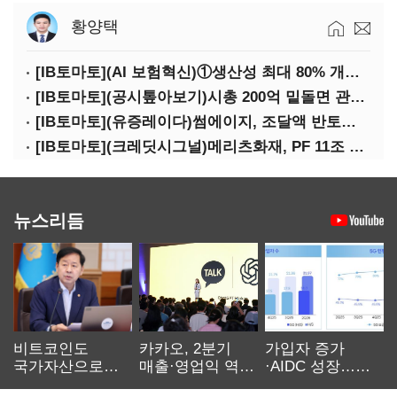
황양택
[IB토마토](AI 보험혁신)①생산성 최대 80% 개선…현실은 '실행 격차'
[IB토마토](공시톺아보기)시총 200억 밑돌면 관리종목…상폐 피하려면
[IB토마토](유증레이다)썸에이지, 조달액 반토막…시총 200억 못 넘으면 철회
[IB토마토](크레딧시그널)메리츠화재, PF 11조 노출…부동산 사업성 저하 우려
뉴스리듬
비트코인도
카카오, 2분기
가입자 증가
국가자산으로…'
매출·영업익 역대
·AIDC 성장…
보관·평가·처분'
최대…에이전트
SKT 2분기 성장