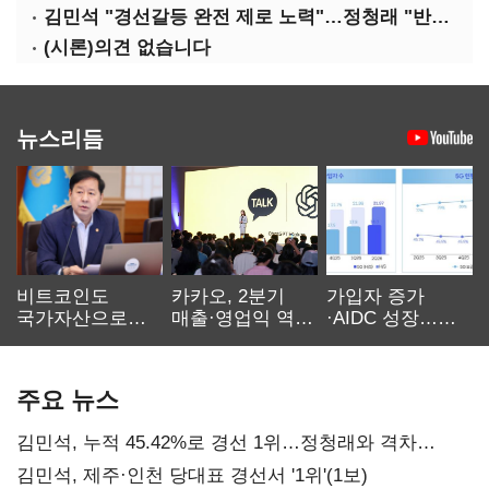
김민석 "경선갈등 완전 제로 노력"…정청래 "반명 공세 사과부터"
(시론)의견 없습니다
뉴스리듬
비트코인도
카카오, 2분기
가입자 증가
국가자산으로…'
매출·영업익 역대
·AIDC 성장…
보관·평가·처분'
최대…에이전트
SKT 2분기 성장
기준은 숙제
AI 수익화 관건
본궤도
주요 뉴스
김민석, 누적 45.42%로 경선 1위…정청래와 격차
0.86%p(2보)
김민석, 제주·인천 당대표 경선서 '1위'(1보)