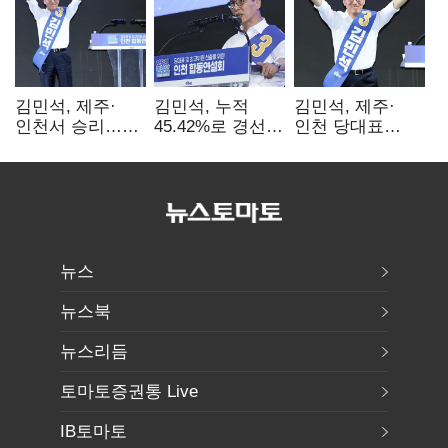
김민석, 제주·
김민석, 누적
김민석, 제주·
인천서 승리…
45.42%로 경선
인천 당대표
누적 득표율 '1위
1위…정청래와
경선서 '1위'(1보)
탈환'(종합)
격차
0.86%p(2보)
뉴스
뉴스북
뉴스리듬
토마토증권통 Live
IB토마토