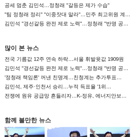
공세 멈춘 김민석…정청래 "갈등은 제가 수습"
"팀 정청래 정리" "이중잣대 말라"…민주 최고위원 계파
다툼 격화
김민석 "경선갈등 완전 제로 노력"…정청래 "반명 공세
사과부터"
많이 본 뉴스
전국 기름값 12주 연속 하락…서울 휘발윳값 1909원
김민석 "경선갈등 완전 제로 노력"…정청래 "반명 공세
사과부터"
'정청래 책임론' 꺼낸 친명계…친청계는 추가투표
때리기
김민석, 제주·인천서 승리…누적 득표율 '1위
탈환'(종합)
전쟁에 원유 공급망 흔들리자…K-정유, 에너지안보
핵심으로 재부상
함께 볼만한 뉴스