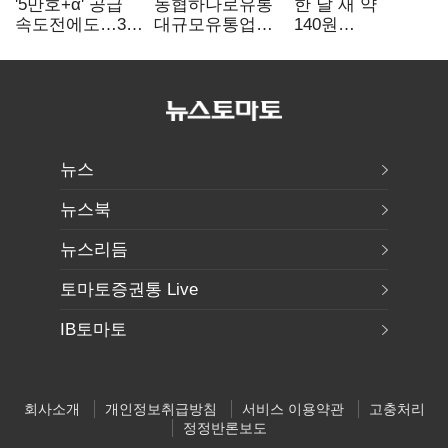
'5만호+α' 공급
농협하나로유통
한 달 새 약
속도전에도…3대
대규모유통업법
140원
난제 '첩첩산중'
위반 적발…
급락…'역대급
공정위, 과징금
엔저'에 원화
4억6200만원
변곡점
부과
뉴스
뉴스북
뉴스리듬
토마토증권통 Live
IB토마토
회사소개
개인정보취급방침
서비스 이용약관
고충처리
정정반론보도