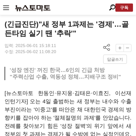
구독
(긴급진단)"새 정부 1과제는 '경제'…골
든타임 실기 땐 '추락'"
입력: 2025-06-01 15:18:11
수정: 2025-06-02 11:08:20
답글쓰기
'성장 엔진' 꺼진 한국…6인의 긴급 처방
"주력산업 수출, 역동성 정체…지배구조 정비"
[뉴스토마토 한동인·유지웅·김태은·이효진, 이선재
인턴기자] 오는 4일 출범하는 새 정부는 내수와 수출
부진이라는 '이중고'를 떠안은 채 대한민국 경제의 방
향키를 잡아야 하는 '절체절명의 과제'를 안았습니다.
전례를 찾아보기 힘든 '성장 절벽'의 위기 앞에서 새
정부의 첫 과제는 경제가 될 수밖에 없는 실정인데요.