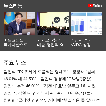
뉴스리듬
비트코인도
카카오, 2분기
가입자 증가
국가자산으로…'
매출·영업익 역대
·AIDC 성장…
보관·평가·처분'
최대…에이전트
SKT 2분기 성장
기준은 숙제
AI 수익화 관건
본궤도
주요 뉴스
김민석 "TK 유세에 도움되는 당대표"…정청래 "벌써
대표된 양 당직 배분"
46.01% 대 44.53%…김민석·정청래 '초박빙'(종합)
김민석 누적 46.01%…'격전지' 호남 앞두고 1위 지켰다
(2보)
김민석, 강원·대구·경북서 48.54%…1위 수성(1보)
최민희 "골리앗 김민석"…임미애 "부끄러운 줄 알아야"