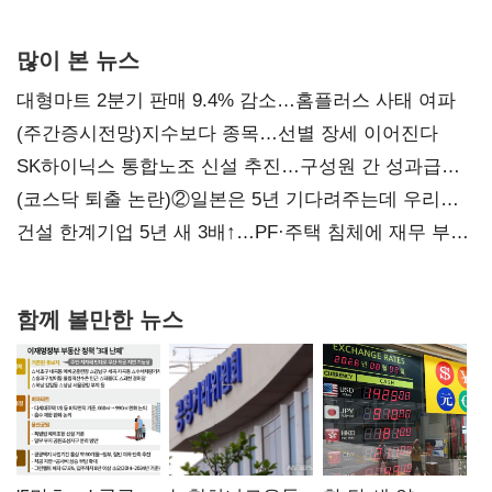
많이 본 뉴스
대형마트 2분기 판매 9.4% 감소…홈플러스 사태 여파
(주간증시전망)지수보다 종목…선별 장세 이어진다
SK하이닉스 통합노조 신설 추진…구성원 간 성과급
불만 확산
(코스닥 퇴출 논란)②일본은 5년 기다려주는데 우리는
당장 퇴출?…시간만으론 부족한 코스닥 구하기
건설 한계기업 5년 새 3배↑…PF·주택 침체에 재무 부담
확대
함께 볼만한 뉴스