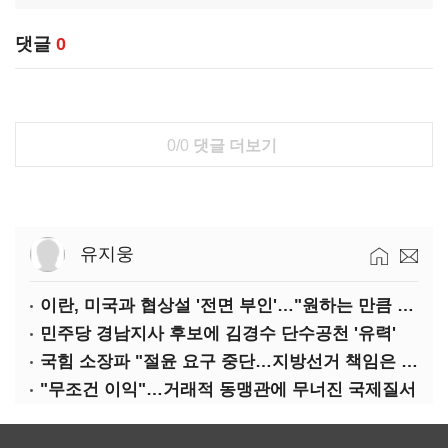
댓글
0
0/0
댓글 더보기
유지웅
이란, 미국과 협상설 '전면 부인'…"원하는 만큼 전쟁 가능"
민주당 경남지사 후보에 김경수 단수공천 '유력'
국힘 소장파 "절윤 요구 중단…지방선거 책임은 장동혁 몫"
"무조건 이익"…거래적 동맹관에 무너진 국제질서