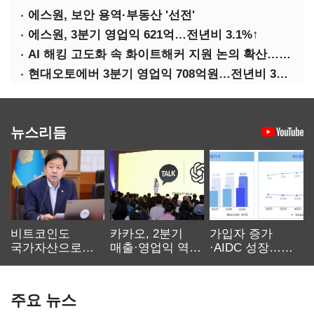
에스원, 보안 용역·부동산 '선전'
에스원, 3분기 영업익 621억…전년비 3.1%↑
AI 해킹 고도화 속 화이트해커 지원 논의 확산…'버그바운티' 재조명
현대오토에버 3분기 영업익 708억원…전년비 34.8%↑
뉴스리듬
비트코인도
카카오, 2분기
가입자 증가
국가자산으로…'
매출·영업익 역대
·AIDC 성장…
보관·평가·처분'
최대…에이전트
SKT 2분기 성장
기준은 숙제
AI 수익화 관건
본궤도
주요 뉴스