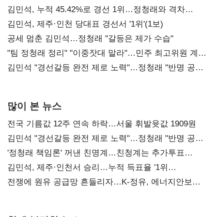
김민석, 누적 45.42%로 경선 1위…정청래와 격차
0.86%p(2보)
김민석, 제주·인천 당대표 경선서 '1위'(1보)
공세 멈춘 김민석…정청래 "갈등은 제가 수습"
"팀 정청래 정리" "이중잣대 말라"…민주 최고위원 계파
다툼 격화
김민석 "경선갈등 완전 제로 노력"…정청래 "반명 공세
사과부터"
많이 본 뉴스
전국 기름값 12주 연속 하락…서울 휘발윳값 1909원
김민석 "경선갈등 완전 제로 노력"…정청래 "반명 공세
사과부터"
'정청래 책임론' 꺼낸 친명계…친청계는 추가투표
때리기
김민석, 제주·인천서 승리…누적 득표율 '1위
탈환'(종합)
전쟁에 원유 공급망 흔들리자…K-정유, 에너지안보
핵심으로 재부상