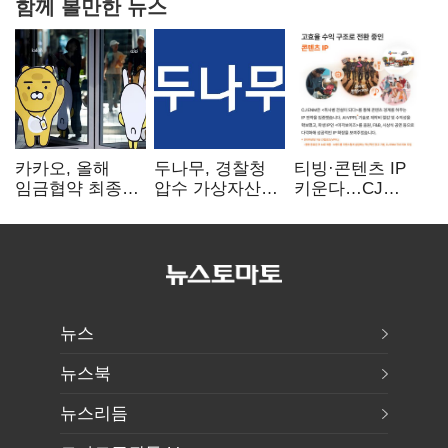
함께 볼만한 뉴스
카카오, 올해
두나무, 경찰청
티빙·콘텐츠 IP
임금협약 최종
압수 가상자산
키운다…CJ
타결…연봉 6.3%
보관 맡는다…
ENM, 하반기
인상·격려금
커스터디 사업
글로벌 확장 가속
300만원
최종 낙찰
뉴스
뉴스북
뉴스리듬