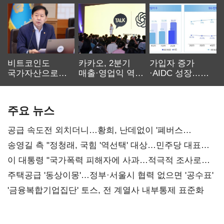
비트코인도
카카오, 2분기
가입자 증가
국가자산으로…'
매출·영업익 역대
·AIDC 성장…
보관·평가·처분'
최대…에이전트
SKT 2분기 성장
기준은 숙제
AI 수익화 관건
본궤도
주요 뉴스
공급 속도전 외치더니…황희, 난데없이 '폐버스
리모델링' 제안
송영길 측 "정청래, 국힘 '역선택' 대상…민주당 대표로
총선 지휘 못해"
이 대통령 "국가폭력 피해자에 사과…적극적 조사로
진실 밝혀야"
주택공급 '동상이몽'…정부·서울시 협력 없으면 '공수표'
'금융복합기업집단' 토스, 전 계열사 내부통제 표준화