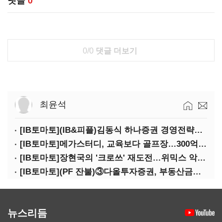
댓글
0
0/0
댓글 더보기
최윤석
[IB토마토](IB&피플)김동식 하나증권 경영전략본부장
[IB토마토]메가스터디, 교육보다 골프장…300억 대여 뒤 보증 리스크
[IB토마토]장현국의 '크로쓰' 재도전…위믹스 악몽 지울 수 있나
[IB토마토](PF 잔불)③다올투자증권, 부동산금융 줄였지만 정상화는 진행형
뉴스리듬