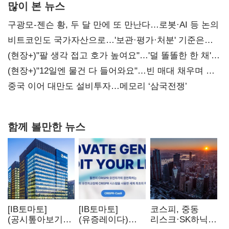
많이 본 뉴스
구광모-젠슨 황, 두 달 만에 또 만난다…로봇·AI 등 논의
비트코인도 국가자산으로…'보관·평가·처분' 기준은
숙제
(현장+)"팔 생각 접고 호가 높여요"…'덜 똘똘한 한 채'
20억 키맞추기
(현장+)"12일엔 물건 다 들어와요"…빈 매대 채우며 문
연 홈플러스
중국 이어 대만도 설비투자…메모리 ‘삼국전쟁’
함께 볼만한 뉴스
[IB토마토]
[IB토마토]
코스피, 중동
(공시톺아보기)
(유증레이다)
리스크·SK하닉