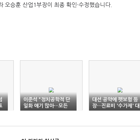
라 오승훈 산업1부장이 최종 확인·수정했습니다.
넘
이준석 "정치공학적 단
대선 공약에 펫보험 등
표
일화 얘기 많아…모든
장…진료비 '수가제' 대
전화 수신 차단"
'의무공개'