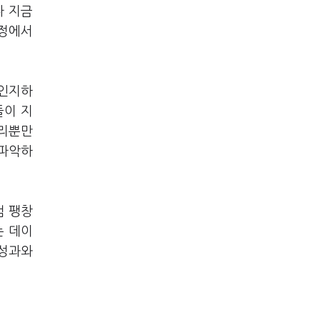
다 지금
실정에서
 인지하
들이 지
모리뿐만
 파악하
럼 팽창
는 데이
 성과와