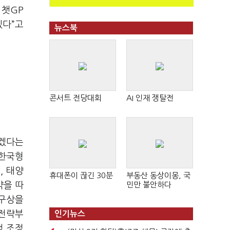
 챗GP
겠다”고
뉴스북
콘서트 전당대회
AI 인재 쟁탈전
하겠다는
 한국형
, 태양
휴대폰이 끊긴 30분
부동산 동상이몽, 국
약을 따
민만 불안하다
 구상을
 전략부
인기뉴스
책 조정