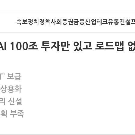
속보
정치
정책
사회
증권
금융
산업
테크
유통
건설
I 100조 투자만 있고 로드맵 
T’ 보급
R 상용화
리 신설
계획 부족