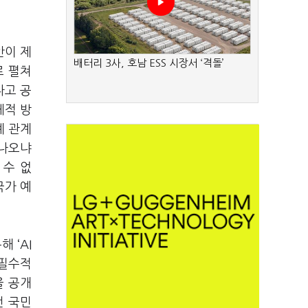
안이 제
배터리 3사, 호남 ESS 시장서 ‘격돌’
로 펼쳐
다고 공
체적 방
계 관계
 나오냐
 수 없
국가 예
 ‘AI
 필수적
을 공개
전 국민