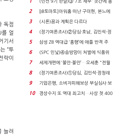
1
(민선 9기 한달)③'7조 채무' 곳간에 충
격…추미애, 20년...
2
[IB토마토]아워홈 떠난 구미현, 본느에
340억 베팅…가...
3
(시론)꿈과 계획은 다르다
가 독점
4
(정기여론조사)②당심·호남, 김민석-정
U를 얼
청래 '초접전'...
 거기서
5
삼성 Z8 역대급 ‘흥행’에 애플 반격 주
는 “투
목…9월 ‘폴...
6
(SPC 민낯)④솜방망이 처벌에 식품위
 전략이
생법 위반 반복...
7
세제개편에 ‘불안·불만’…오세훈 "전월
세 구하기 더 ...
8
(정기여론조사)①당심, 김민석·정청래
'초접전'…대통령 ...
9
기업은행, 소비자피해보상 부실심사·보
이스피싱 공시 ...
10
경상수지 또 역대 최고치…사상 첫 400
억달러에 '3% 성...
을 늘려