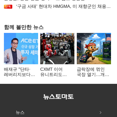
‘구금 사태’ 현대차 HMGMA, 미 재향군인 채용
확대로 분위기 반전
함께 볼만한 뉴스
배재규 "단타·
CXMT 이어
급락장에 꺾인
레버리지보다
유니트리도
국장 열기…개인
성장산업
출격…국내 증시
자금도 다시
장기투자…
영향 '촉각'
해외로
변동성 견뎌야"
뉴스