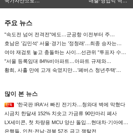
국가자산으로…'
매출·영업익 역대
보관·평가·처분'
최대…에이전트
기준은 숙제
AI 수익화 관건
주요 뉴스
"속도전 넘어 전격전"에도…군공항 이전부터 주
52시간까지 '뇌관'
호남은 '김민석' 서울·경기는 '정청래'…최종 승자는
'안갯속'
여야 재검토 놓고 충돌하는 사이…선관위 "투표자 수
오차 당연"
"서울 등록임대 84%비아파트…아파트 규제와
달리해야"
황희, 사흘 만에 고개 숙였지만…'폐버스 청년주택'
후폭풍
많이 본 뉴스
'한국판 IRA'서 빠진 전기차…청와대 벽에 막혔다
시금치 한달새 152% 치솟고 가금류 90만마리 폐사
LX세미콘, 첫 차량용 MCU 양산 돌입…현대차·기아에
공급
은행들, 인천·전남·경북 57조 금고 쟁탈전