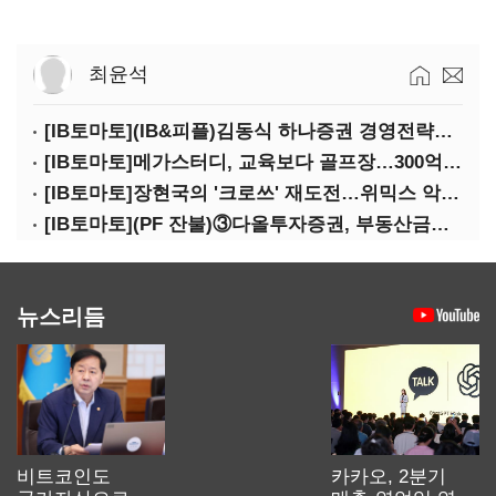
최윤석
[IB토마토](IB&피플)김동식 하나증권 경영전략본부장
[IB토마토]메가스터디, 교육보다 골프장…300억 대여 뒤 보증 리스크
[IB토마토]장현국의 '크로쓰' 재도전…위믹스 악몽 지울 수 있나
[IB토마토](PF 잔불)③다올투자증권, 부동산금융 줄였지만 정상화는 진행형
뉴스리듬
비트코인도
카카오, 2분기