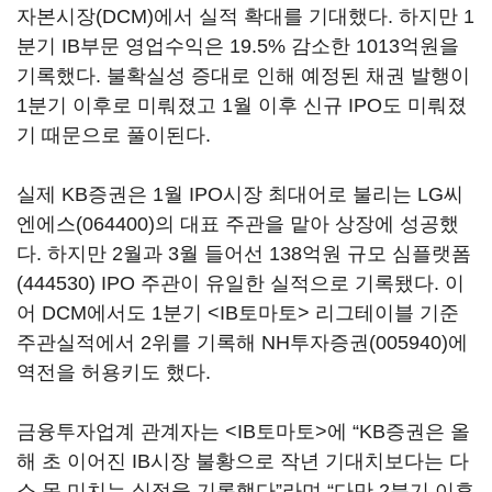
자본시장(DCM)에서 실적 확대를 기대했다. 하지만 1
분기 IB부문 영업수익은 19.5% 감소한 1013억원을
기록했다. 불확실성 증대로 인해 예정된 채권 발행이
1분기 이후로 미뤄졌고 1월 이후 신규 IPO도 미뤄졌
기 때문으로 풀이된다.
실제 KB증권은 1월 IPO시장 최대어로 불리는
LG씨
엔에스(064400)
의 대표 주관을 맡아 상장에 성공했
다. 하지만 2월과 3월 들어선 138억원 규모
심플랫폼
(444530)
IPO 주관이 유일한 실적으로 기록됐다. 이
어 DCM에서도 1분기 <IB토마토> 리그테이블 기준
주관실적에서 2위를 기록해
NH투자증권(005940)
에
역전을 허용키도 했다.
금융투자업계 관계자는 <IB토마토>에 “KB증권은 올
해 초 이어진 IB시장 불황으로 작년 기대치보다는 다
소 못 미치는 실적을 기록했다”라며 “다만 2분기 이후