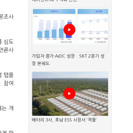
여론조사
를 심도
 언론사
가입자 증가·AIDC 성장…SKT 2분기 성
장 본궤도
별 탭을
. 참여
에는 개
배터리 3사, 호남 ESS 시장서 ‘격돌’