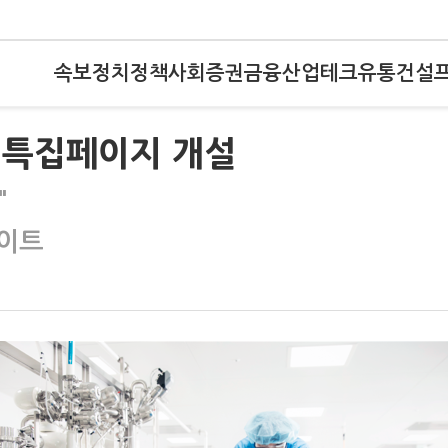
속보
정치
정책
사회
증권
금융
산업
테크
유통
건설
선 특집페이지 개설
"
데이트