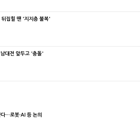
뒤집힐 땐 '지지층 불복'
호남대전 앞두고 '충돌'
난다…로봇·AI 등 논의