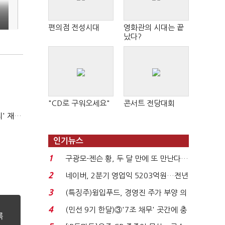
편의점 전성시대
영화관의 시대는 끝
났다?
"CD로 구워오세요"
콘서트 전당대회
AI 해킹 고도화 속 화이트해커 지원 논의 확산…'버그바운티' 재조명
인기뉴스
1
구광모-젠슨 황, 두 달 만에 또 만난다…
로봇·AI 등 논...
2
네이버, 2분기 영업익 5203억원…전년
비 0.2% 감소...
3
(특징주)윙입푸드, 경영진 주가 부양 의
지에 상한가...
4
(민선 9기 한달)③'7조 채무' 곳간에 충
격…추미애, 20년...