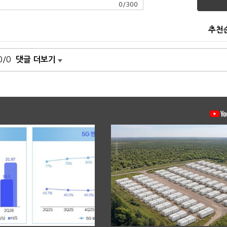
0
/
300
추천
0/0
댓글 더보기