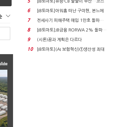
5
[IB토마토]유증·CB 줄줄이 무산…코스
닥 벌점 급증에 ...
6
[IB토마토]아워홈 떠난 구미현, 본느에
순
340억 베팅…가...
7
전세사기 피해주택 매입 1만호 돌파…
누적 피해자 4만2...
8
[IB토마토]JB금융 RORWA 2% 돌파…
실적 견인은 은행 ...
9
(시론)꿈과 계획은 다르다
10
[IB토마토](AI 보험혁신)①생산성 최대
80% 개선…현실...