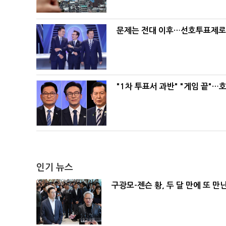
문제는 전대 이후…선호투표제로 
"1차 투표서 과반" "게임 끝"…
인기 뉴스
구광모-젠슨 황, 두 달 만에 또 만