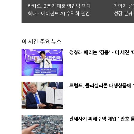
카카오, 2분기 매출·영업익 역대
가입자 증가
최대…에이전트 AI 수익화 관건
성장 본궤
이 시간 주요 뉴스
정청래 때리는 '김용'…더 세진 '
트럼프, 폴리실리콘 파생상품에 1
전세사기 피해주택 매입 1만호 