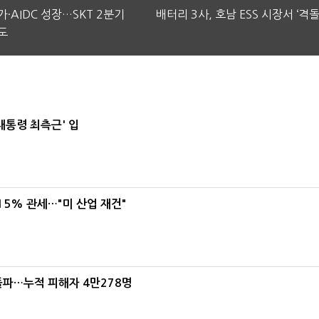
·AIDC 성장…SKT 2분기
배터리 3사, 호남 ESS 시장서 ‘격돌
도
대통령 최측근' 입
5% 관세…"미 산업 재건"
돌파…누적 피해자 4만278명