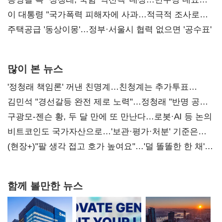
총선 지휘 못해"
이 대통령 "국가폭력 피해자에 사과…적극적 조사로
진실 밝혀야"
주택공급 '동상이몽'…정부·서울시 협력 없으면 '공수표'
많이 본 뉴스
'정청래 책임론' 꺼낸 친명계…친청계는 추가투표
때리기
김민석 "경선갈등 완전 제로 노력"…정청래 "반명 공세
사과부터"
구광모-젠슨 황, 두 달 만에 또 만난다…로봇·AI 등 논의
비트코인도 국가자산으로…'보관·평가·처분' 기준은
숙제
(현장+)"팔 생각 접고 호가 높여요"…'덜 똘똘한 한 채'
20억 키맞추기
함께 볼만한 뉴스