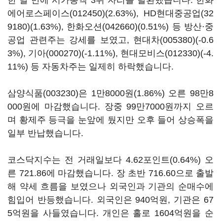
한 달 만에 시가총액 3위 자리를 탈환했습니다.
한화
에어로스페이스(012450)
(2.63%),
HD현대중공업(32
9180)
(1.63%),
한화오션(042660)
(0.51%) 등 방산·중
공업 관련주는 강세를 보였고,
현대차(005380)
(-0.6
3%),
기아(000270)
(-1.11%),
현대모비스(012330)
(-4.
11%) 등 자동차주는 일제히 하락했습니다.
삼양식품(003230)
은 1만8000원(1.86%) 오른 98만8
000원에 마감했습니다. 장중 99만7000원까지 오르
며 황제주 등극을 눈앞에 뒀지만 오후 들어 상승폭을
일부 반납했습니다.
코스닥지수는 전 거래일보다 4.62포인트(0.64%) 오
른 721.86에 마감했습니다. 장 초반 716.60으로 출발
해 약세 흐름을 보였으나 외국인과 기관의 순매수에
힘입어 반등했습니다. 외국인은 940억원, 기관은 67
5억원을 사들였습니다. 개인은 홀로 1604억원을 순