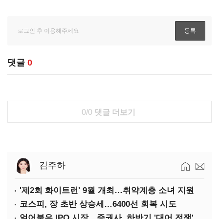
댓글
0
0/0
댓글 더보기
김주하
'제2회 화이트런' 9월 개최…취약계층 소녀 지원
코스피, 장 초반 상승세…6400선 회복 시도
얼어붙은 IPO 시장…증권사, 하반기 '대어 전쟁' 기대