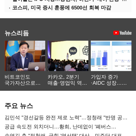
코스피, 미국 증시 훈풍에 6500선 회복 마감
뉴스리듬
비트코인도
카카오, 2분기
가입자 증가
국가자산으로…'
매출·영업익 역대
·AIDC 성장…
보관·평가·처분'
최대…에이전트
SKT 2분기 성장
기준은 숙제
AI 수익화 관건
본궤도
주요 뉴스
김민석 "경선갈등 완전 제로 노력"…정청래 "반명 공세
사과부터"
공급 속도전 외치더니…황희, 난데없이 '폐버스
리모델링' 제안
송영길 측 "정청래, 국힘 '역선택' 대상…민주당 대표로