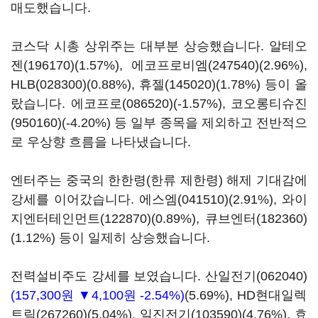
매도했습니다.
코스닥 시총 상위주는 대부분 상승했습니다.
알테오
젠(196170)
(1.57%),
에코프로비엠(247540)
(2.96%),
HLB(028300)
(0.88%),
휴젤(145020)
(1.78%) 등이 올
랐습니다.
에코프로(086520)
(-1.57%),
코오롱티슈진
(950160)
(-4.20%) 등 일부 종목을 제외하고 전반적으
로 우상향 흐름을 나타냈습니다.
엔터주는 중국의 한한령(한류 제한령) 해제 기대감에
강세를 이어갔습니다.
에스엠(041510)
(2.91%),
와이
지엔터테인먼트(122870)
(0.89%),
큐브엔터(182360)
(1.12%) 등이 일제히 상승했습니다.
전력설비주도 강세를 보였습니다.
산일전기(062040)
(157,300원 ▼4,100원 -2.54%)
(5.69%),
HD현대일렉
트릭(267260)
(5.04%),
일진전기(103590)
(4.76%),
효