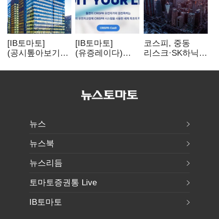
[IB토마토]
[IB토마토]
코스피, 중동
(공시톺아보기)
(유증레이다)
리스크·SK하닉
수주 공시, 왜
툴젠, 조달액
5% 급락에
바로 매출로
3분의 1 토막…
뒷걸음
잡히지 않을까
특허소송
비용부터 챙긴다
뉴스
뉴스북
뉴스리듬
토마토증권통 Live
IB토마토