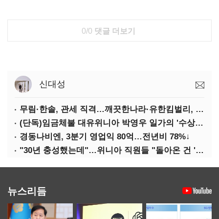
0/0
댓글 더보기
신대성
무림·한솔, 관세 직격…깨끗한나라·유한킴벌리, 수익성 악화
(단독)임금체불 대유위니아 박영우 일가의 '수상한 별장'
경동나비엔, 3분기 영업익 80억…전년비 78%↓
"30년 충성했는데"…위니아 직원들 "돌아온 건 '배신'"
뉴스리듬