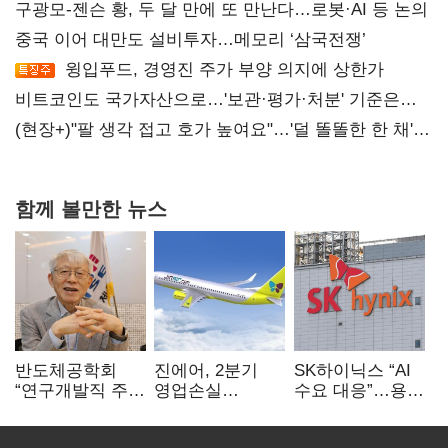
구광모-젠슨 황, 두 달 만에 또 만난다…로봇·AI 등 논의
중국 이어 대만도 설비투자…메모리 ‘삼국전쟁’
윙입푸드, 경영진 주가 부양 의지에 상한가
비트코인도 국가자산으로…'보관·평가·처분' 기준은
숙제
(현장+)"팔 생각 접고 호가 높여요"…'덜 똘똘한 한 채'
20억 키맞추기
함께 볼만한 뉴스
반도체공학회
진에어, 2분기
SK하이닉스 “AI
“연구개발직 주
영업손실
수요 대응”…용인
52시간제
731억…유가
·청주 팹에 54조
개선해야”
상승 여파
투자