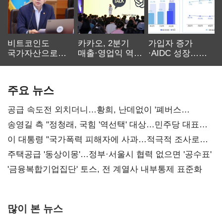
비트코인도
카카오, 2분기
가입자 증가
국가자산으로…'
매출·영업익 역대
·AIDC 성장…
보관·평가·처분'
최대…에이전트
SKT 2분기 성장
기준은 숙제
AI 수익화 관건
본궤도
주요 뉴스
공급 속도전 외치더니…황희, 난데없이 '폐버스
리모델링' 제안
송영길 측 "정청래, 국힘 '역선택' 대상…민주당 대표로
총선 지휘 못해"
이 대통령 "국가폭력 피해자에 사과…적극적 조사로
진실 밝혀야"
주택공급 '동상이몽'…정부·서울시 협력 없으면 '공수표'
'금융복합기업집단' 토스, 전 계열사 내부통제 표준화
많이 본 뉴스