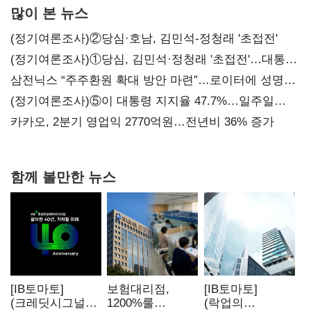
많이 본 뉴스
(정기여론조사)②당심·호남, 김민석-정청래 '초접전'
(정기여론조사)①당심, 김민석·정청래 '초접전'…대통령
지지도 '50% 아래로'(종합)
삼전닉스 “주주환원 확대 방안 마련”…로이터에 성명
보내
(정기여론조사)⑤이 대통령 지지율 47.7%…일주일
만에 다시 40%대
카카오, 2분기 영업익 2770억원…전년비 36% 증가
함께 볼만한 뉴스
[IB토마토]
보험대리점,
[IB토마토]
(크레딧시그널)H
1200%룰
(락업의