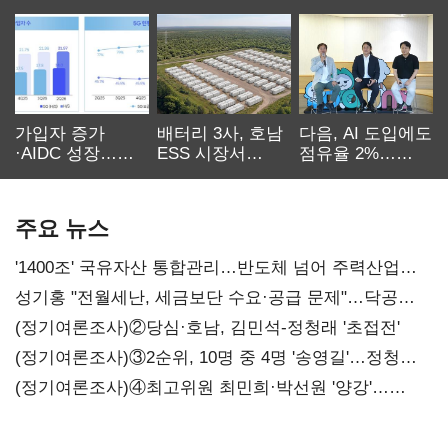
가입자 증가
배터리 3사, 호남
다음, AI 도입에도
·AIDC 성장…
ESS 시장서
점유율 2%…
SKT 2분기 성장
‘격돌’
에이전트
본궤도
차별화가 관건
주요 뉴스
'1400조' 국유자산 통합관리…반도체 넘어 주력산업
구조혁신
성기홍 "전월세난, 세금보단 수요·공급 문제"…닥공
시사
(정기여론조사)②당심·호남, 김민석-정청래 '초접전'
(정기여론조사)③2순위, 10명 중 4명 '송영길'…정청래
'한 자릿수'
(정기여론조사)④최고위원 최민희·박선원 '양강'…
서미화·이성윤·임미애 뒤이어