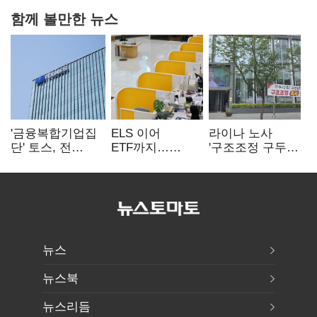
함께 볼만한 뉴스
'금융복합기업집
ELS 이어
라이나 노사
단' 토스, 전
ETF까지…
'구조조정 구두
계열사 내부통제
고위험상품 판매
합의안' 도출
표준화
제동 걸린 은행
뉴스
뉴스북
뉴스리듬