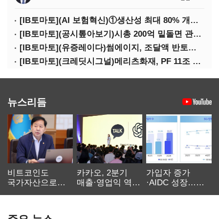
[IB토마토](AI 보험혁신)①생산성 최대 80% 개선…현실은 '실행 격차'
[IB토마토](공시톺아보기)시총 200억 밑돌면 관리종목…상폐 피하려면
[IB토마토](유증레이다)썸에이지, 조달액 반토막…시총 200억 못 넘으면 철회
[IB토마토](크레딧시그널)메리츠화재, PF 11조 노출…부동산 사업성 저하 우려
뉴스리듬
비트코인도
카카오, 2분기
가입자 증가
국가자산으로…'
매출·영업익 역대
·AIDC 성장…
보관·평가·처분'
최대…에이전트
SKT 2분기 성장
기준은 숙제
AI 수익화 관건
본궤도
주요 뉴스