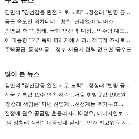
김민석 "경선갈등 완전 제로 노력"…정청래 "반명 공세
사과부터"
공급 속도전 외치더니…황희, 난데없이 '폐버스
리모델링' 제안
송영길 측 "정청래, 국힘 '역선택' 대상…민주당 대표로
총선 지휘 못해"
이 대통령 "국가폭력 피해자에 사과…적극적 조사로
진실 밝혀야"
주택공급 '동상이몽'…정부·서울시 협력 없으면 '공수표'
많이 본 뉴스
김민석 "경선갈등 완전 제로 노력"…정청래 "반명 공세
사과부터"
전국 기름값 12주 연속 하락…서울 휘발윳값 1909원
'정청래 책임론' 꺼낸 친명계…친청계는 추가투표
때리기
전쟁에 원유 공급망 흔들리자…K-정유, 에너지안보
핵심으로 재부상
"팀 정청래 정리" "이중잣대 말라"…민주 최고위원 계파
다툼 격화