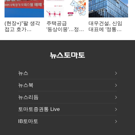
(현장+)"팔 생각
주택공급
대우건설, 신임
접고 호가
'동상이몽'…정부
대표에 '정통
높여요"…'덜
·서울시 협력
대우맨' 이강석
똘똘한 한 채'
없으면 '공수표'
부사장 내정
20억 키맞추기
뉴스
뉴스북
뉴스리듬
토마토증권통 Live
IB토마토