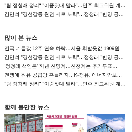
"팀 정청래 정리" "이중잣대 말라"…민주 최고위원 계파
다툼 격화
김민석 "경선갈등 완전 제로 노력"…정청래 "반명 공세
사과부터"
많이 본 뉴스
전국 기름값 12주 연속 하락…서울 휘발윳값 1909원
김민석 "경선갈등 완전 제로 노력"…정청래 "반명 공세
사과부터"
'정청래 책임론' 꺼낸 친명계…친청계는 추가투표
때리기
전쟁에 원유 공급망 흔들리자…K-정유, 에너지안보
핵심으로 재부상
"팀 정청래 정리" "이중잣대 말라"…민주 최고위원 계파
다툼 격화
함께 볼만한 뉴스