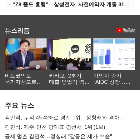
“Z8 폴드 흥행”…삼성전자, 사전예약자 개통 31일까지 연장
뉴스리듬
비트코인도
카카오, 2분기
가입자 증가
국가자산으로…'
매출·영업익 역대
·AIDC 성장…
보관·평가·처분'
최대…에이전트
SKT 2분기 성장
기준은 숙제
AI 수익화 관건
본궤도
주요 뉴스
김민석, 누적 45.42%로 경선 1위…정청래와 격차
0.86%p(2보)
김민석, 제주·인천 당대표 경선서 '1위'(1보)
공세 멈춘 김민석…정청래 "갈등은 제가 수습"