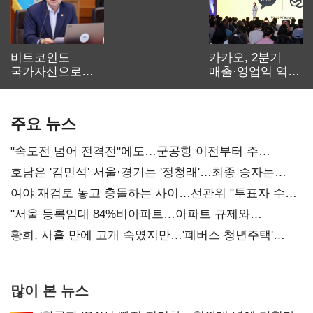
비트코인도
카카오, 2분기
국가자산으로…'
매출·영업익 역대
보관·평가·처분'
최대…에이전트
기준은 숙제
AI 수익화 관건
주요 뉴스
"속도전 넘어 전격전"에도…군공항 이전부터 주
52시간까지 '뇌관'
호남은 '김민석' 서울·경기는 '정청래'…최종 승자는
'안갯속'
여야 재검토 놓고 충돌하는 사이…선관위 "투표자 수
오차 당연"
"서울 등록임대 84%비아파트…아파트 규제와
달리해야"
황희, 사흘 만에 고개 숙였지만…'폐버스 청년주택'
후폭풍
많이 본 뉴스