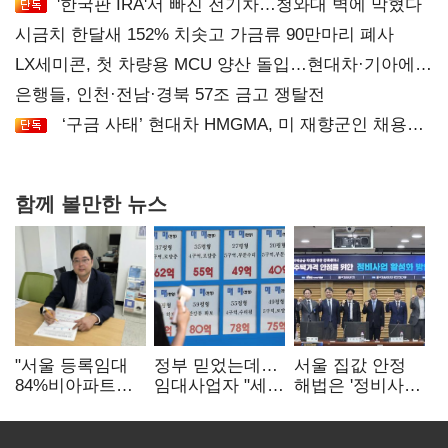
'한국판 IRA'서 빠진 전기차…청와대 벽에 막혔다
시금치 한달새 152% 치솟고 가금류 90만마리 폐사
LX세미콘, 첫 차량용 MCU 양산 돌입…현대차·기아에
공급
은행들, 인천·전남·경북 57조 금고 쟁탈전
‘구금 사태’ 현대차 HMGMA, 미 재향군인 채용
확대로 분위기 반전
함께 볼만한 뉴스
"서울 등록임대
정부 믿었는데…
서울 집값 안정
84%비아파트…
임대사업자 "세금
해법은 '정비사업
아파트 규제와
더 내라" 분통
속도전'…공사비·
달리해야"
분쟁 해소도 과제