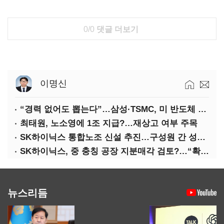
0/0
댓글 더보기
이명신
“경력 없어도 뽑는다”…삼성·TSMC, 미 반도체 인재 쟁탈전
최태원, 노소영에 1조 지급?…재상고 여부 주목
SK하이닉스 통합노조 신설 추진…구성원 간 성과급 불만 확산
SK하이닉스, 중 충칭 공장 지분매각 검토?…“확정된 바 없어”
뉴스리듬