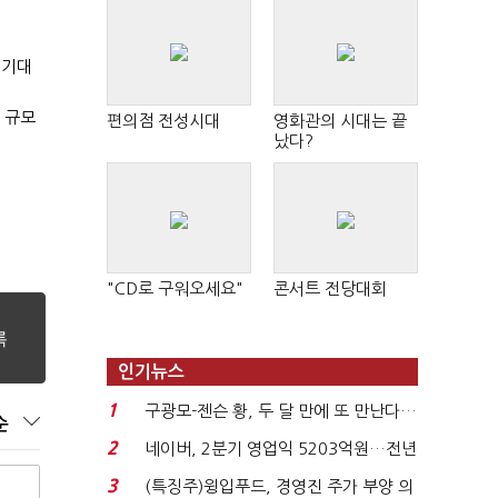
 기대
 규모
편의점 전성시대
영화관의 시대는 끝
났다?
"CD로 구워오세요"
콘서트 전당대회
인기뉴스
1
구광모-젠슨 황, 두 달 만에 또 만난다…
순
로봇·AI 등 논...
2
네이버, 2분기 영업익 5203억원…전년
비 0.2% 감소...
3
(특징주)윙입푸드, 경영진 주가 부양 의