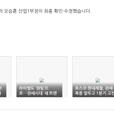
라 오승훈 산업1부장이 최종 확인·수정했습니다.
현
라이벌도 ‘원팀’으
포스코·현대제철, 관세
원
로…‘관세시대’ 새 트렌
폭풍 앞두고 1분기 고
드