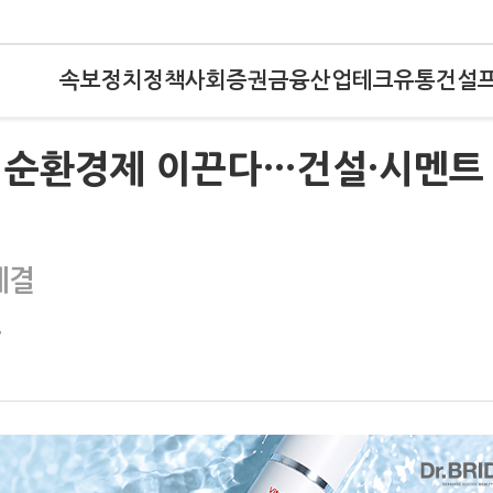
속보
정치
정책
사회
증권
금융
산업
테크
유통
건설
 순환경제 이끈다…건설·시멘트
체결
보