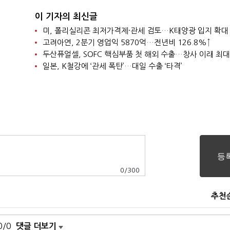
이 기자의 최신글
미, 폴리실리콘 최저가격제·관세 검토…K태양광 입지 확대
고려아연, 2분기 영업익 5870억…전년비 126.8%↑
두산퓨얼셀, SOFC 핵심부품 첫 해외 수출…창사 이래 최대
일본, K철강에 ‘관세 폭탄’…대일 수출 ‘타격’
0
/
300
추천
0/0
댓글 더보기