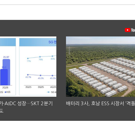
·AIDC 성장…SKT 2분기
배터리 3사, 호남 ESS 시장서 ‘격돌
도