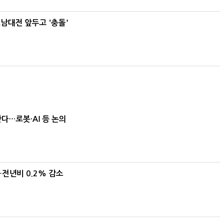
호남대전 앞두고 '충돌'
난다…로봇·AI 등 논의
…전년비 0.2% 감소