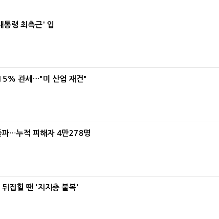
대통령 최측근' 입
5% 관세…"미 산업 재건"
돌파…누적 피해자 4만278명
뒤집힐 땐 '지지층 불복'