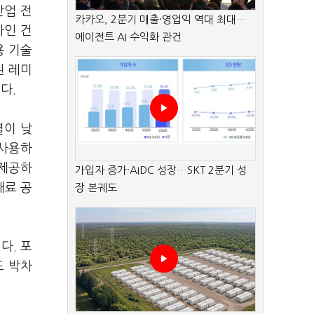
산업 전
카카오, 2분기 매출·영업익 역대 최대…
자인 건
에이전트 AI 수익화 관건
용 기술
된 레미
다.
열이 낮
 사용하
 제공하
가입자 증가·AIDC 성장…SKT 2분기 성
재료 공
장 본궤도
다. 포
도 박차