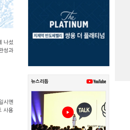
에 나섰
일관성과
뉴스리듬
한일시멘
트 사용