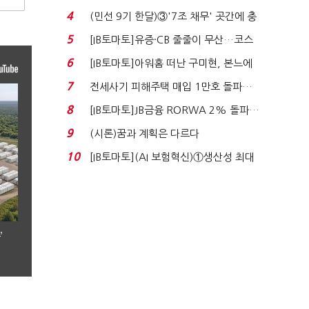
지에 상한가...
4
(민선 9기 한달)③'7조 채무' 곳간에 충
격…추미애, 20년...
5
[IB토마토]유증·CB 줄줄이 무산…코스
닥 벌점 급증에 ...
6
[IB토마토]아워홈 떠난 구미현, 본느에
340억 베팅…가...
7
전세사기 피해주택 매입 1만호 돌파…
누적 피해자 4만2...
8
[IB토마토]JB금융 RORWA 2% 돌파…
실적 견인은 은행 ...
9
(시론)꿈과 계획은 다르다
10
[IB토마토](AI 보험혁신)①생산성 최대
80% 개선…현실...
’