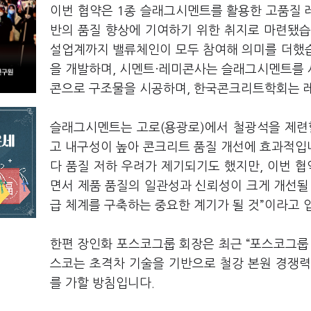
이번 협약은 1종 슬래그시멘트를 활용한 고품질 
반의 품질 향상에 기여하기 위한 취지로 마련됐습니
설업계까지 밸류체인이 모두 참여해 의미를 더했습
을 개발하며, 시멘트·레미콘사는 슬래그시멘트를 
콘으로 구조물을 시공하며, 한국콘크리트학회는 레
슬래그시멘트는 고로(용광로)에서 철광석을 제련
고 내구성이 높아 콘크리트 품질 개선에 효과적입
다 품질 저하 우려가 제기되기도 했지만, 이번 
면서 제품 품질의 일관성과 신뢰성이 크게 개선될
급 체계를 구축하는 중요한 계기가 될 것
”
이라고 
한편 장인화 포스코그룹 회장은 최근
“
포스코그룹 
스코는 초격차 기술을 기반으로 철강 본원 경쟁력
를 가할 방침입니다.