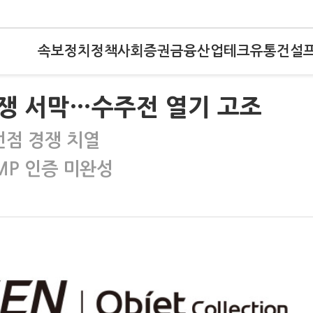
속보
정치
정책
사회
증권
금융
산업
테크
유통
건설
경쟁 서막…수주전 열기 고조
선점 경쟁 치열
MP 인증 미완성