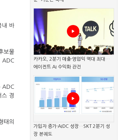
국내 바
 후보물
카카오, 2분기 매출·영업익 역대 최대…
 ADC
에이전트 AI 수익화 관건
 ADC
퍼스 경
 형태의
가입자 증가·AIDC 성장…SKT 2분기 성
장 본궤도