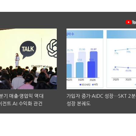
2분기 매출·영업익 역대
가입자 증가·AIDC 성장…SKT 2
전트 AI 수익화 관건
성장 본궤도