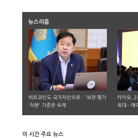
뉴스리듬
비트코인도 국가자산으로…'보관·평가
카카오, 
·처분' 기준은 숙제
최대…에이
이 시간 주요 뉴스