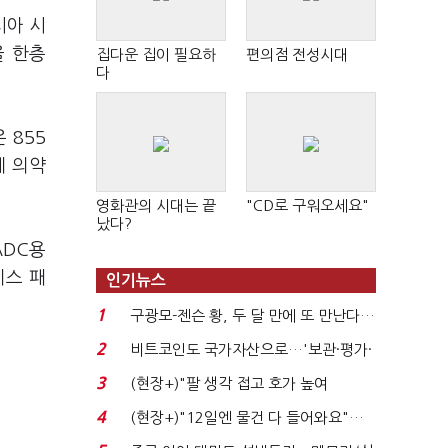
시아 시
을 한층
집다운 집이 필요하
편의점 전성시대
다
 855
제 의약
영화관의 시대는 끝
"CD로 구워오세요"
났다?
ADC용
비스 패
인기뉴스
1
구광모-젠슨 황, 두 달 만에 또 만난다…
로봇·AI 등 논...
2
비트코인도 국가자산으로…'보관·평가·
처분' 기준은 ...
3
(현장+)"팔 생각 접고 호가 높여
요"…'덜 똘똘한 한 채' 20...
4
(현장+)"12일엔 물건 다 들어와요"…
빈 매대 채우며 문 연 ...