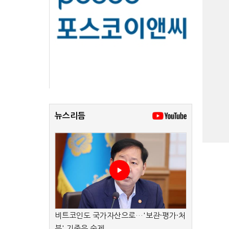
뉴스리듬
비트코인도 국가자산으로…'보관·평가·처
분' 기준은 숙제