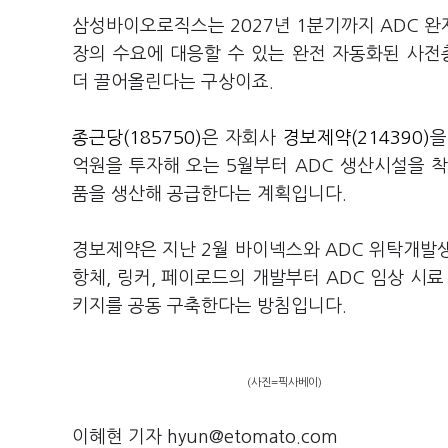
삼성바이오로직스는 2027년 1분기까지 ADC 완제
장의 수요에 대응할 수 있는 완전 자동화된 사전
더 끌어올린다는 구상이죠.
종근당(185750)
은 자회사
경보제약(214390)
을
억원을 투자해 오는 5월부터 ADC 생산시설을 착
품을 생산해 공급한다는 계획입니다.
경보제약은 지난 2월 바이넥스와 ADC 위탁개발생
항체, 링커, 페이로드의 개발부터 ADC 임상 시
키지를 공동 구축한다는 방침입니다.
(사진=픽사베이)
이혜현 기자 hyun@etomato.com