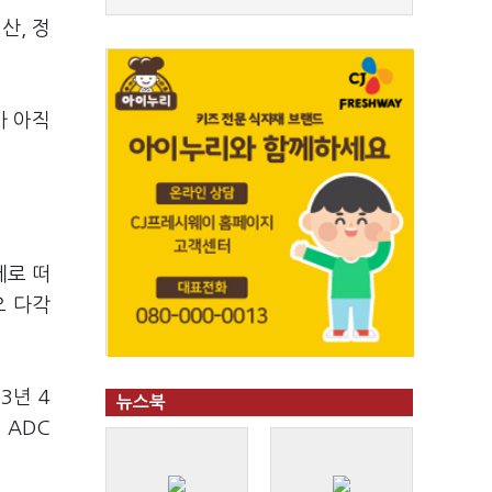
산, 정
가 아직
제로 떠
오 다각
3년 4
뉴스북
 ADC