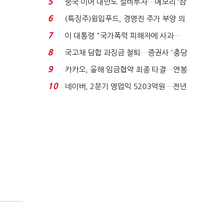
5
중국 이어 대만도 설비투자…메모리 ‘삼
국전쟁’
6
(특징주)윙입푸드, 경영진 주가 부양 의
지에 상한가...
7
이 대통령 "국가폭력 피해자에 사과…
적극적 조사로 진...
8
국고채 담합 과징금 철퇴…증권사 '충당
금 폭탄' 우려...
9
카카오, 올해 임금협약 최종 타결…연봉
6.3% 인상·격려...
10
네이버, 2분기 영업익 5203억원…전년
비 0.2% 감소...