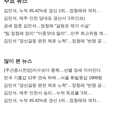
주요 뉴스
김민석, 누적 45.42%로 경선 1위…정청래와 격차
0.86%p(2보)
김민석, 제주·인천 당대표 경선서 '1위'(1보)
공세 멈춘 김민석…정청래 "갈등은 제가 수습"
"팀 정청래 정리" "이중잣대 말라"…민주 최고위원 계파
다툼 격화
김민석 "경선갈등 완전 제로 노력"…정청래 "반명 공세
사과부터"
많이 본 뉴스
(주간증시전망)지수보다 종목…선별 장세 이어진다
전국 기름값 12주 연속 하락…서울 휘발윳값 1909원
김민석 "경선갈등 완전 제로 노력"…정청래 "반명 공세
사과부터"
김민석, 제주·인천서 승리…누적 득표율 '1위
탈환'(종합)
김민석, 누적 45.42%로 경선 1위…정청래와 격차
0.86%p(2보)