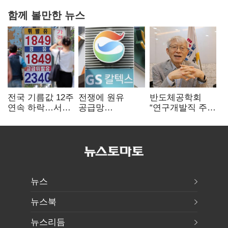
함께 볼만한 뉴스
전국 기름값 12주
전쟁에 원유
반도체공학회
연속 하락…서울
공급망
“연구개발직 주
휘발윳값 1909원
흔들리자…K-
52시간제
정유, 에너지안보
개선해야”
핵심으로 재부상
뉴스
뉴스북
뉴스리듬