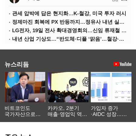
관세 압박에 답은 현지화…K-철강, 미국 투자 러시
정제마진 회복에 PX 반등까지…정유사 내년 실적 기대
LG전자, 19일 전사 확대경영회의…신임 류재철 사장 주관
내년 산업 기상도…“반도체·디플 ‘맑음’…철강·석화 ‘흐림’”
뉴스리듬
비트코인도
카카오, 2분기
가입자 증가
국가자산으로…'
매출·영업익 역대
·AIDC 성장…
보관·평가·처분'
최대…에이전트
SKT 2분기 성장
기준은 숙제
AI 수익화 관건
본궤도