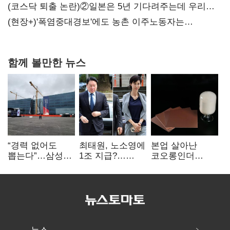
불만 확산
(코스닥 퇴출 논란)②일본은 5년 기다려주는데 우리는
당장 퇴출?…시간만으론 부족한 코스닥 구하기
(현장+)'폭염중대경보'에도 농촌 이주노동자는
강행군…'야외작업 중지' 권고도 무시
함께 볼만한 뉴스
“경력 없어도
최태원, 노소영에
본업 살아난
뽑는다”…삼성
1조 지급?…
코오롱인더
·TSMC, 미
재상고 여부 주목
·HS효성…AI·
반도체 인재
배터리 소재로
쟁탈전
보폭 확대