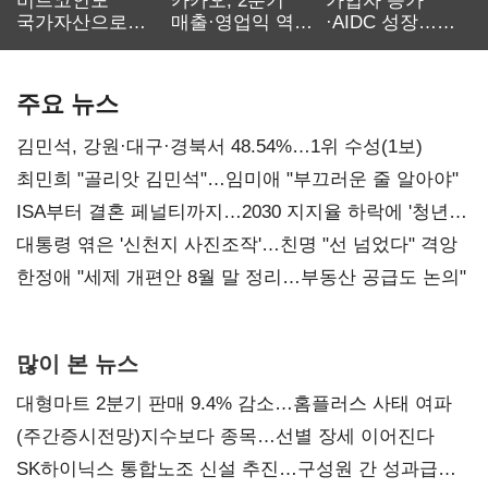
비트코인도
카카오, 2분기
가입자 증가
국가자산으로…'
매출·영업익 역대
·AIDC 성장…
보관·평가·처분'
최대…에이전트
SKT 2분기 성장
기준은 숙제
AI 수익화 관건
본궤도
주요 뉴스
김민석, 강원·대구·경북서 48.54%…1위 수성(1보)
최민희 "골리앗 김민석"…임미애 "부끄러운 줄 알아야"
ISA부터 결혼 페널티까지…2030 지지율 하락에 '청년
챙기기'
대통령 엮은 '신천지 사진조작'…친명 "선 넘었다" 격앙
한정애 "세제 개편안 8월 말 정리…부동산 공급도 논의"
많이 본 뉴스
대형마트 2분기 판매 9.4% 감소…홈플러스 사태 여파
(주간증시전망)지수보다 종목…선별 장세 이어진다
SK하이닉스 통합노조 신설 추진…구성원 간 성과급