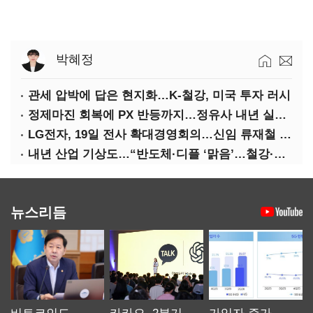
박혜정
관세 압박에 답은 현지화…K-철강, 미국 투자 러시
정제마진 회복에 PX 반등까지…정유사 내년 실적 기대
LG전자, 19일 전사 확대경영회의…신임 류재철 사장 주관
내년 산업 기상도…“반도체·디플 ‘맑음’…철강·석화 ‘흐림’”
뉴스리듬