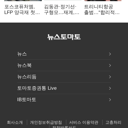
포스코퓨처엠,
김동관·정기선·
트리니티항공
LFP 양극재 첫
구형모…재계,
출범…“합리적
대규모 공급…
1980년대생
가격·기대 이상
ESS 시장 공략
전성시대
서비스로 승부”
뉴스
뉴스북
뉴스리듬
토마토증권통 Live
IB토마토
회사소개
개인정보취급방침
서비스 이용약관
고충처리
정정반론보도