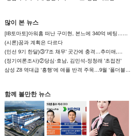
많이 본 뉴스
[IB토마토]아워홈 떠난 구미현, 본느에 340억 베팅…
가족 지배체제 구축
(시론)꿈과 계획은 다르다
(민선 9기 한달)③'7조 채무' 곳간에 충격…추미애,
20년만에 '비상재정' 선언 승부수
(정기여론조사)②당심·호남, 김민석-정청래 '초접전'
삼성 Z8 역대급 ‘흥행’에 애플 반격 주목…9월 ‘폴더블
대전’
함께 볼만한 뉴스