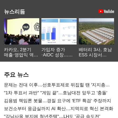
뉴스리듬
카카오, 2분기
가입자 증가
배터리 3사, 호남
매출·영업익 역대
·AIDC 성장…
ESS 시장서
최대…에이전트
SKT 2분기 성장
‘격돌’
AI 수익화 관건
본궤도
주요 뉴스
문제는 전대 이후…선호투표제로 뒤집힐 땐 '지지층
불복'
"1차 투표서 과반" "게임 끝"…호남대전 앞두고 '충돌'
김용범 책임론 봇물…경질 요구에 'ETF 특검' 주장까지
보건소부터 응급실까지 AI 확산…지역의료 혁신 본격화
"강남사옥 부지에 청년주택"…LH도 '공급 속도전'