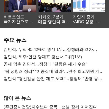
비트코인도
카카오, 2분기
가입자 증가
국가자산으로…'
매출·영업익 역대
·AIDC 성장…
보관·평가·처분'
최대…에이전트
SKT 2분기 성장
기준은 숙제
AI 수익화 관건
본궤도
주요 뉴스
김민석, 누적 45.42%로 경선 1위…정청래와 격차
0.86%p(2보)
김민석, 제주·인천 당대표 경선서 '1위'(1보)
공세 멈춘 김민석…정청래 "갈등은 제가 수습"
"팀 정청래 정리" "이중잣대 말라"…민주 최고위원 계파
다툼 격화
김민석 "경선갈등 완전 제로 노력"…정청래 "반명 공세
사과부터"
많이 본 뉴스
(주간증시전망)지수보다 종목…선별 장세 이어진다