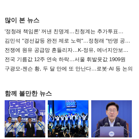
많이 본 뉴스
'정청래 책임론' 꺼낸 친명계…친청계는 추가투표
때리기
김민석 "경선갈등 완전 제로 노력"…정청래 "반명 공세
사과부터"
전쟁에 원유 공급망 흔들리자…K-정유, 에너지안보
핵심으로 재부상
전국 기름값 12주 연속 하락…서울 휘발윳값 1909원
구광모-젠슨 황, 두 달 만에 또 만난다…로봇·AI 등 논의
함께 볼만한 뉴스