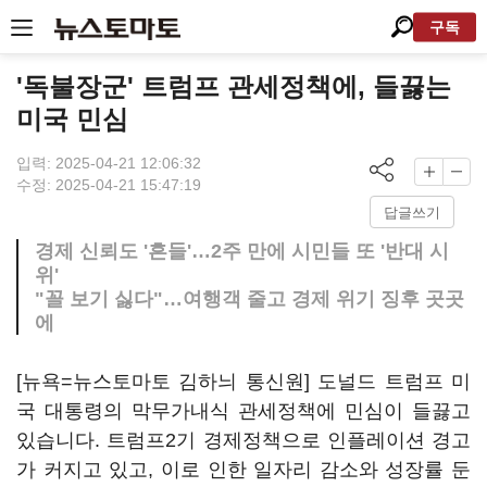
구독
'독불장군' 트럼프 관세정책에, 들끓는
미국 민심
입력: 2025-04-21 12:06:32
수정: 2025-04-21 15:47:19
답글쓰기
경제 신뢰도 '흔들'…2주 만에 시민들 또 '반대 시
위'
"꼴 보기 싫다"…여행객 줄고 경제 위기 징후 곳곳
에
[뉴욕=뉴스토마토 김하늬 통신원] 도널드 트럼프 미
국 대통령의 막무가내식 관세정책에 민심이 들끓고
있습니다. 트럼프2기 경제정책으로 인플레이션 경고
가 커지고 있고, 이로 인한 일자리 감소와 성장률 둔