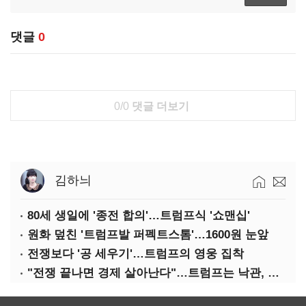
댓글
0
0/0
댓글 더보기
김하늬
80세 생일에 '종전 합의'…트럼프식 '쇼맨십'
원화 덮친 '트럼프발 퍼펙트스톰'…1600원 눈앞
전쟁보다 '공 세우기'…트럼프의 영웅 집착
"전쟁 끝나면 경제 살아난다"…트럼프는 낙관, 미국인은 싸늘