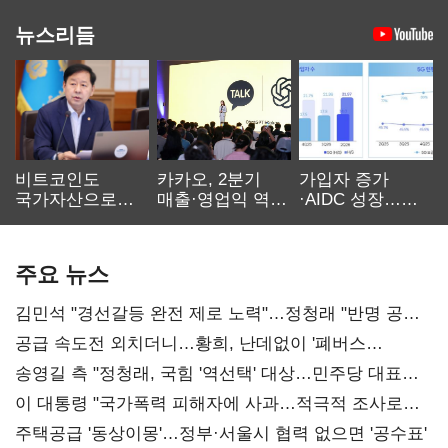
뉴스리듬
비트코인도
카카오, 2분기
가입자 증가
국가자산으로…'
매출·영업익 역대
·AIDC 성장…
보관·평가·처분'
최대…에이전트
SKT 2분기 성장
기준은 숙제
AI 수익화 관건
본궤도
주요 뉴스
김민석 "경선갈등 완전 제로 노력"…정청래 "반명 공세
사과부터"
공급 속도전 외치더니…황희, 난데없이 '폐버스
리모델링' 제안
송영길 측 "정청래, 국힘 '역선택' 대상…민주당 대표로
총선 지휘 못해"
이 대통령 "국가폭력 피해자에 사과…적극적 조사로
진실 밝혀야"
주택공급 '동상이몽'…정부·서울시 협력 없으면 '공수표'