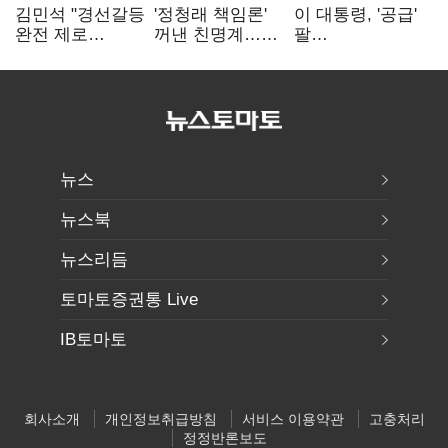
김민석 "경선갈등
'정청래 책임론'
이 대통령, '공급'
완전 제로
꺼낸 친명계…
팔
노력"…정청래
친청계는
걷어붙였는데…
"반명 공세
추가투표 때리기
여 내부선
사과부터"
'부동산
망언'(종합)
뉴스
뉴스북
뉴스리듬
토마토증권통 Live
IB토마토
회사소개
개인정보취급방침
서비스 이용약관
고충처리
정정반론보도