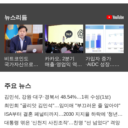
뉴스리듬
비트코인도
카카오, 2분기
가입자 증가
국가자산으로…'
매출·영업익 역대
·AIDC 성장…
보관·평가·처분'
최대…에이전트
SKT 2분기 성장
기준은 숙제
AI 수익화 관건
본궤도
주요 뉴스
김민석, 강원·대구·경북서 48.54%…1위 수성(1보)
최민희 "골리앗 김민석"…임미애 "부끄러운 줄 알아야"
ISA부터 결혼 페널티까지…2030 지지율 하락에 '청년
챙기기'
대통령 엮은 '신천지 사진조작'…친명 "선 넘었다" 격앙