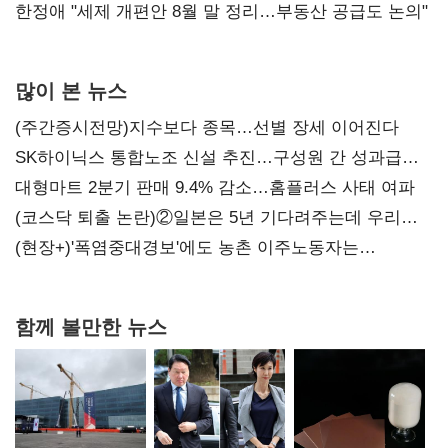
한정애 "세제 개편안 8월 말 정리…부동산 공급도 논의"
많이 본 뉴스
(주간증시전망)지수보다 종목…선별 장세 이어진다
SK하이닉스 통합노조 신설 추진…구성원 간 성과급
불만 확산
대형마트 2분기 판매 9.4% 감소…홈플러스 사태 여파
(코스닥 퇴출 논란)②일본은 5년 기다려주는데 우리는
당장 퇴출?…시간만으론 부족한 코스닥 구하기
(현장+)'폭염중대경보'에도 농촌 이주노동자는
강행군…'야외작업 중지' 권고도 무시
함께 볼만한 뉴스