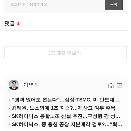
댓글
0
0/0
댓글 더보기
이명신
“경력 없어도 뽑는다”…삼성·TSMC, 미 반도체 인재 쟁탈전
최태원, 노소영에 1조 지급?…재상고 여부 주목
SK하이닉스 통합노조 신설 추진…구성원 간 성과급 불만 확산
SK하이닉스, 중 충칭 공장 지분매각 검토?…“확정된 바 없어”