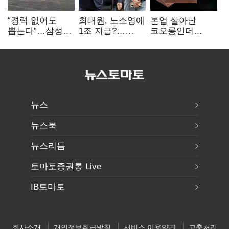
“경력 없어도
최태원, 노소영에
본업 살아난
뽑는다”…삼성
1조 지급?…
코오롱인더
·TSMC, 미
재상고 여부 주목
·HS효성…AI·
반도체 인재
배터리 소재로
쟁탈전
보폭 확대
뉴스
뉴스북
뉴스리듬
토마토증권통 Live
IB토마토
회사소개
개인정보취급방침
서비스 이용약관
고충처리