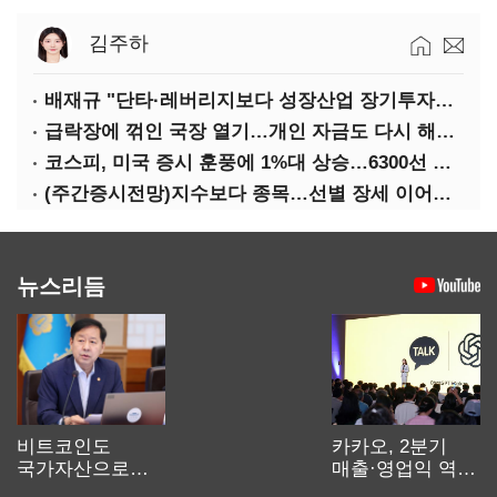
김주하
배재규 "단타·레버리지보다 성장산업 장기투자…변동성 견뎌야"
급락장에 꺾인 국장 열기…개인 자금도 다시 해외로
코스피, 미국 증시 훈풍에 1%대 상승…6300선 회복
(주간증시전망)지수보다 종목…선별 장세 이어진다
뉴스리듬
비트코인도
카카오, 2분기
국가자산으로…'
매출·영업익 역대
보관·평가·처분'
최대…에이전트