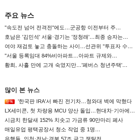
기준은 숙제
AI 수익화 관건
주요 뉴스
"속도전 넘어 전격전"에도…군공항 이전부터 주
52시간까지 '뇌관'
호남은 '김민석' 서울·경기는 '정청래'…최종 승자는
'안갯속'
여야 재검토 놓고 충돌하는 사이…선관위 "투표자 수
오차 당연"
"서울 등록임대 84%비아파트…아파트 규제와
달리해야"
황희, 사흘 만에 고개 숙였지만…'폐버스 청년주택'
후폭풍
많이 본 뉴스
'한국판 IRA'서 빠진 전기차…청와대 벽에 막혔다
LX세미콘, 첫 차량용 MCU 양산 돌입…현대차·기아에
공급
시금치 한달새 152% 치솟고 가금류 90만마리 폐사
매일유업 평택공장서 청소 작업 중 1명
사망…"안전관리체계 재점검"
은행들, 인천·전남·경북 57조 금고 쟁탈전