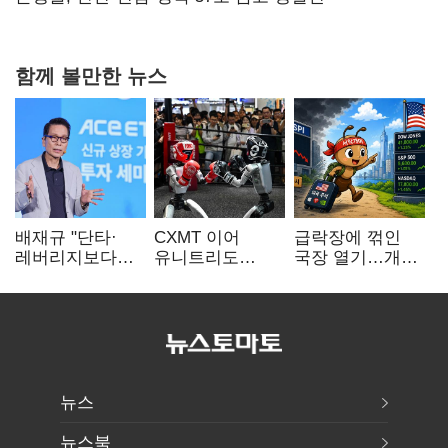
함께 볼만한 뉴스
배재규 "단타·
CXMT 이어
급락장에 꺾인
레버리지보다
유니트리도
국장 열기…개인
성장산업
출격…국내 증시
자금도 다시
장기투자…
영향 '촉각'
해외로
변동성 견뎌야"
뉴스
뉴스북