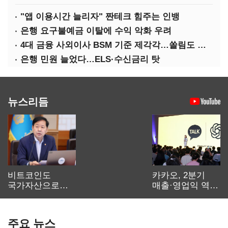
"앱 이용시간 늘리자" 짠테크 힘주는 인뱅
은행 요구불예금 이탈에 수익 악화 우려
4대 금융 사외이사 BSM 기준 제각각…쏠림도 여전
은행 민원 늘었다…ELS·수신금리 탓
뉴스리듬
비트코인도
카카오, 2분기
국가자산으로…'
매출·영업익 역대
보관·평가·처분'
최대…에이전트
기준은 숙제
AI 수익화 관건
주요 뉴스