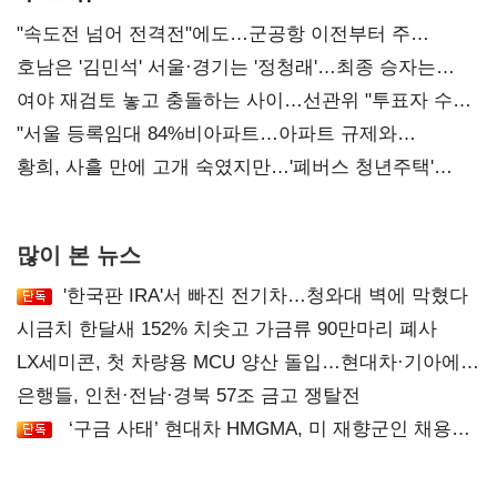
"속도전 넘어 전격전"에도…군공항 이전부터 주
52시간까지 '뇌관'
호남은 '김민석' 서울·경기는 '정청래'…최종 승자는
'안갯속'
여야 재검토 놓고 충돌하는 사이…선관위 "투표자 수
오차 당연"
"서울 등록임대 84%비아파트…아파트 규제와
달리해야"
황희, 사흘 만에 고개 숙였지만…'폐버스 청년주택'
후폭풍
많이 본 뉴스
'한국판 IRA'서 빠진 전기차…청와대 벽에 막혔다
시금치 한달새 152% 치솟고 가금류 90만마리 폐사
LX세미콘, 첫 차량용 MCU 양산 돌입…현대차·기아에
공급
은행들, 인천·전남·경북 57조 금고 쟁탈전
‘구금 사태’ 현대차 HMGMA, 미 재향군인 채용
확대로 분위기 반전