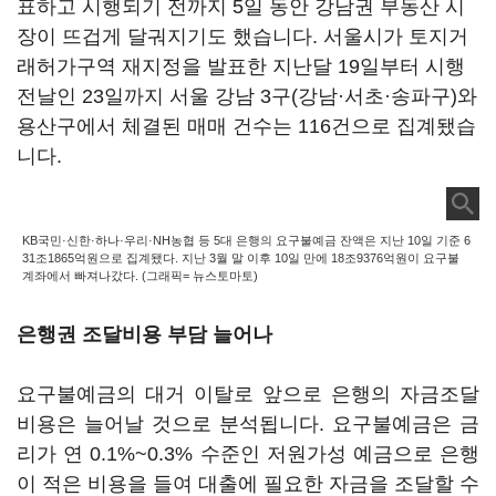
표하고 시행되기 전까지 5일 동안 강남권 부동산 시
장이 뜨겁게 달궈지기도 했습니다. 서울시가 토지거
래허가구역 재지정을 발표한 지난달 19일부터 시행
전날인 23일까지 서울 강남 3구(강남·서초·송파구)와
용산구에서 체결된 매매 건수는 116건으로 집계됐습
니다.
KB국민·신한·하나·우리·NH농협 등 5대 은행의 요구불예금 잔액은 지난 10일 기준 6
31조1865억원으로 집계됐다. 지난 3월 말 이후 10일 만에 18조9376억원이 요구불
계좌에서 빠져나갔다. (그래픽= 뉴스토마토)
은행권 조달비용 부담 늘어나
요구불예금의 대거 이탈로 앞으로 은행의 자금조달
비용은 늘어날 것으로 분석됩니다. 요구불예금은 금
리가 연 0.1%~0.3% 수준인 저원가성 예금으로 은행
이 적은 비용을 들여 대출에 필요한 자금을 조달할 수