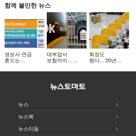
함께 볼만한 뉴스
생보사 연금
대부업서
회장도
흔드는
보험까지…
뛴다…'20년
'증시변동성·
OK금융,
신한' vs '청라
장수리스크'
종합금융그룹
하나' 인천시금고
퍼즐 맞춘다
정면승부
뉴스
뉴스북
뉴스리듬