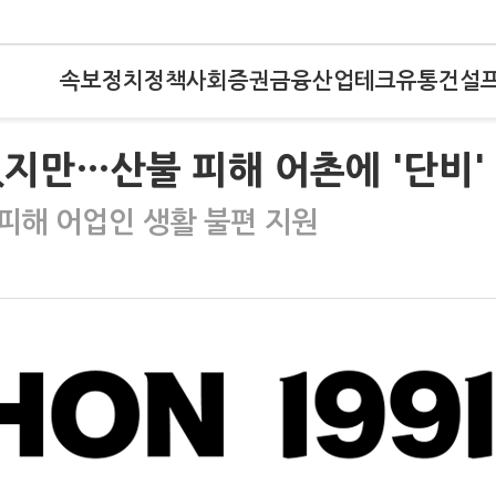
속보
정치
정책
사회
증권
금융
산업
테크
유통
건설
지만…산불 피해 어촌에 '단비'
피해 어업인 생활 불편 지원