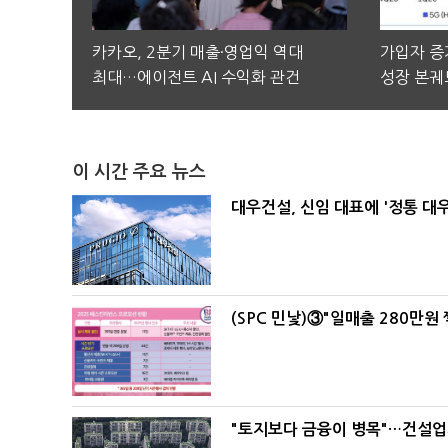
카카오, 2분기 매출·영업익 역대
가입자 증가
최대…에이전트 AI 수익화 관건
성장 본궤
이 시간 주요 뉴스
대우건설, 신임 대표에 '정통 대
(SPC 민낯)③"일매출 280만원
"토지보다 금융이 병목"…건설업계