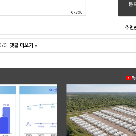
0
/
300
추천
0/0
댓글 더보기