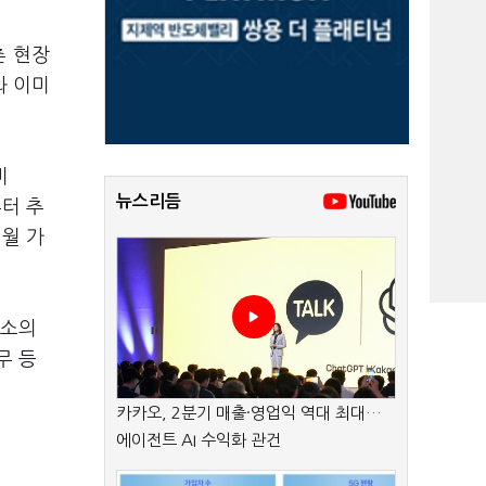
촌 현장
와 이미
비
뉴스리듬
부터 추
월 가
개소의
무 등
카카오, 2분기 매출·영업익 역대 최대…
에이전트 AI 수익화 관건