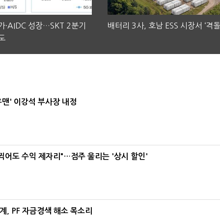
·AIDC 성장…SKT 2분기
배터리 3사, 호남 ESS 시장서 ‘격돌
도
우맨' 이강석 부사장 내정
 찍어도 수익 제자리"…점주 울리는 '상시 할인'
, PF 자금경색 해소 목소리