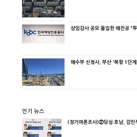
상임감사 공모 돌입한 해진공 "투
해수부 신청사, 부산 '북항 1단계
인기 뉴스
(정기여론조사)②당심·호남, 김민석