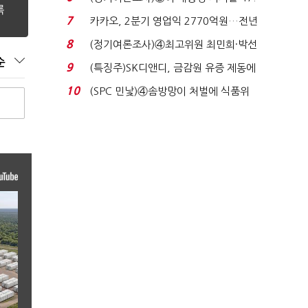
7%…일주일 만에 ...
7
카카오, 2분기 영업익 2770억원…전년
비 36% 증가...
8
(정기여론조사)④최고위원 최민희·박선
원 '양강'…서미...
순
9
(특징주)SK디앤디, 금감원 유증 제동에
장 초반 상한가...
10
(SPC 민낯)④솜방망이 처벌에 식품위
생법 위반 반복...