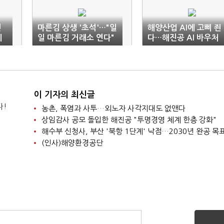
년
마른김 상생 '초석'…"일
해양산업 AI에 고삐 죈
제
일 마른김 거래소 연다"
다…해진공 AI 바우처
사업 '관건'
이 기자의 최신글
다!
농촌, 폭염과 사투…외노자 사각지대도 없앤다
상임감사 공모 돌입한 해진공 "투명경영 체계 한층 강화"
해수부 신청사, 부산 '북항 1단계' 낙점…2030년 완공 목
(인사)해양환경공단