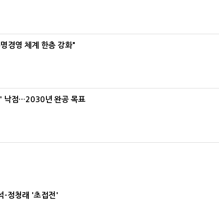
명경영 체계 한층 강화"
' 낙점…2030년 완공 목표
-정청래 '초접전'