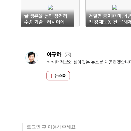
굴 생존율 높인 장거리
천일염 금지한 미, 4
수송 기술…러시아에
전 강제노동 건…"해
'활굴' 첫 수출
신속 지원"
이규하
싱싱한 정보와 살아있는 뉴스를 제공하겠습니
뉴스북