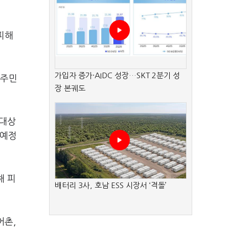
피해
가입자 증가·AIDC 성장…SKT 2분기 성
 주민
장 본궤도
 대상
 예정
해 피
배터리 3사, 호남 ESS 시장서 ‘격돌’
어촌,