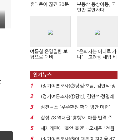
휴대폰이 끊긴 30분
부동산 동상이몽, 국
민만 불안하다
여름철 온열질환 보
"은퇴자는 어디로 가
험으로 대비
나"…고려장 세법 비
판 확산
인기뉴스
표
1
(정기여론조사)②당심·호남, 김민석-정
청래 '초접전'...
2
(정기여론조사)①당심, 김민석·정청래
'초접전'…대통령 ...
3
삼전닉스 “주주환원 확대 방안 마련”…
로이터에 성명...
4
삼성 Z8 역대급 ‘흥행’에 애플 반격 주
목…9월 ‘폴...
5
세제개편에 ‘불안·불만’…오세훈 "전월
세 구하기 더 ...
6
(정기여론조사)⑤이 대통령 지지율 47.