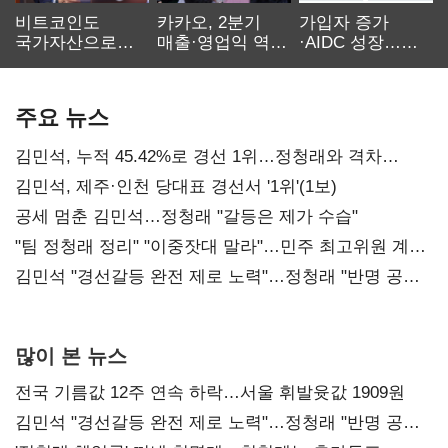
비트코인도
카카오, 2분기
가입자 증가
국가자산으로…'
매출·영업익 역대
·AIDC 성장…
보관·평가·처분'
최대…에이전트
SKT 2분기 성장
기준은 숙제
AI 수익화 관건
본궤도
주요 뉴스
김민석, 누적 45.42%로 경선 1위…정청래와 격차
0.86%p(2보)
김민석, 제주·인천 당대표 경선서 '1위'(1보)
공세 멈춘 김민석…정청래 "갈등은 제가 수습"
"팀 정청래 정리" "이중잣대 말라"…민주 최고위원 계파
다툼 격화
김민석 "경선갈등 완전 제로 노력"…정청래 "반명 공세
사과부터"
많이 본 뉴스
전국 기름값 12주 연속 하락…서울 휘발윳값 1909원
김민석 "경선갈등 완전 제로 노력"…정청래 "반명 공세