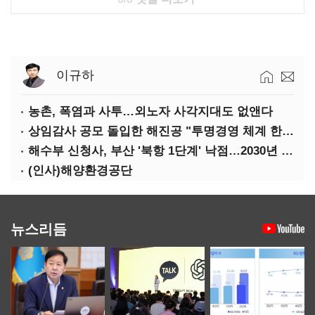
이규하
농촌, 폭염과 사투…외노자 사각지대도 없앤다
상임감사 공모 돌입한 해진공 "투명경영 체계 한층 강화"
해수부 신청사, 부산 '북항 1단계' 낙점…2030년 완공 목표
(인사)해양환경공단
뉴스리듬