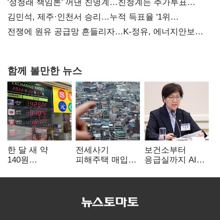
사과부터"
'정청래 책임론' 꺼낸 친명계…친청계는 추가투표
때리기
김민석, 제주·인천서 승리…누적 득표율 '1위
탈환'(종합)
전쟁에 원유 공급망 흔들리자…K-정유, 에너지안보
핵심으로 재부상
함께 볼만한 뉴스
한 달 새 약
전세사기
보건소부터
140원
피해주택 매입
응급실까지 AI
급락…'역대급
1만호 돌파…
확산…지역의료
엔저'에 원화
누적 피해자
혁신 본격화
변곡점
4만278명