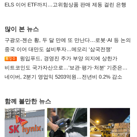
ELS 이어 ETF까지…고위험상품 판매 제동 걸린 은행
많이 본 뉴스
구광모-젠슨 황, 두 달 만에 또 만난다…로봇·AI 등 논의
중국 이어 대만도 설비투자…메모리 ‘삼국전쟁’
윙입푸드, 경영진 주가 부양 의지에 상한가
비트코인도 국가자산으로…'보관·평가·처분' 기준은
숙제
네이버, 2분기 영업익 5203억원…전년비 0.2% 감소
함께 볼만한 뉴스