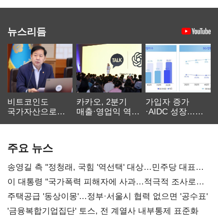
뉴스리듬
비트코인도
카카오, 2분기
가입자 증가
국가자산으로…'
매출·영업익 역대
·AIDC 성장…
보관·평가·처분'
최대…에이전트
SKT 2분기 성장
기준은 숙제
AI 수익화 관건
본궤도
주요 뉴스
송영길 측 "정청래, 국힘 '역선택' 대상…민주당 대표로
총선 지휘 못해"
이 대통령 "국가폭력 피해자에 사과…적극적 조사로
진실 밝혀야"
주택공급 '동상이몽'…정부·서울시 협력 없으면 '공수표'
'금융복합기업집단' 토스, 전 계열사 내부통제 표준화