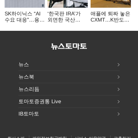
SK하이닉스 “AI
‘한국판 IRA’가
애플에 퇴짜 놓은
수요 대응”…용인
외면한 국산
CXMT…K반도체
·청주 팹에 54조
전기차…
협상력 ‘호재’
투자
실효성에 ‘의문’
뉴스
뉴스북
뉴스리듬
토마토증권통 Live
IB토마토