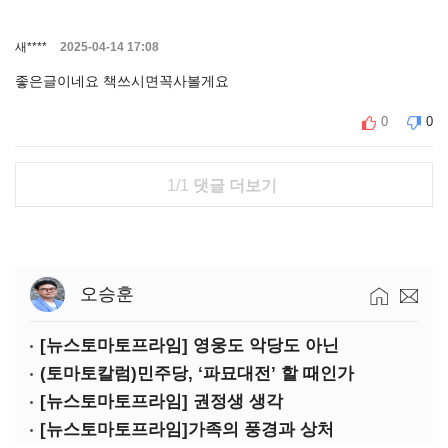
새****
2025-04-14 17:08
좋은글이네요 책쓰시면꼭사볼게요
0
0
1/1
댓글 더보기
오승훈
[뉴스토마토프라임] 영웅도 악당도 아닌
(토마토칼럼)민주당, ‘파묘대전’ 할 때인가
[뉴스토마토프라임] 권정생 생각
[뉴스토마토프라임]가족의 풍경과 상처