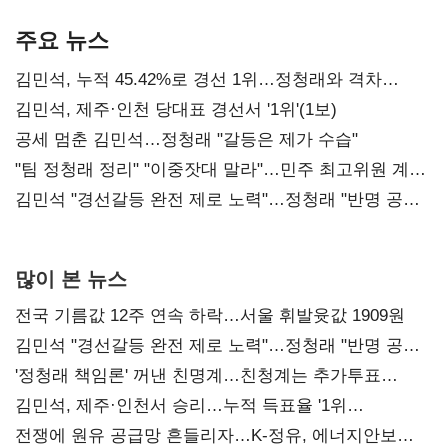
기준은 숙제
AI 수익화 관건
본궤도
주요 뉴스
김민석, 누적 45.42%로 경선 1위…정청래와 격차
0.86%p(2보)
김민석, 제주·인천 당대표 경선서 '1위'(1보)
공세 멈춘 김민석…정청래 "갈등은 제가 수습"
"팀 정청래 정리" "이중잣대 말라"…민주 최고위원 계파
다툼 격화
김민석 "경선갈등 완전 제로 노력"…정청래 "반명 공세
사과부터"
많이 본 뉴스
전국 기름값 12주 연속 하락…서울 휘발윳값 1909원
김민석 "경선갈등 완전 제로 노력"…정청래 "반명 공세
사과부터"
'정청래 책임론' 꺼낸 친명계…친청계는 추가투표
때리기
김민석, 제주·인천서 승리…누적 득표율 '1위
탈환'(종합)
전쟁에 원유 공급망 흔들리자…K-정유, 에너지안보