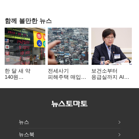
핵심으로 재부상
함께 볼만한 뉴스
한 달 새 약
전세사기
보건소부터
140원
피해주택 매입
응급실까지 AI
급락…'역대급
1만호 돌파…
확산…지역의료
엔저'에 원화
누적 피해자
혁신 본격화
변곡점
4만278명
뉴스
뉴스북