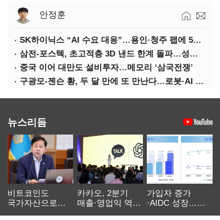
안정훈
SK하이닉스 “AI 수요 대응”…용인·청주 팹에 54조 투자
삼전-포스텍, 초고적층 3D 낸드 한계 돌파…성능·전력효율 개선
중국 이어 대만도 설비투자…메모리 ‘삼국전쟁’
구광모-젠슨 황, 두 달 만에 또 만난다…로봇·AI 등 논의
뉴스리듬
비트코인도
카카오, 2분기
가입자 증가
국가자산으로…'
매출·영업익 역대
·AIDC 성장…
보관·평가·처분'
최대…에이전트
SKT 2분기 성장