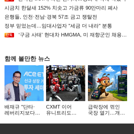
시금치 한달새 152% 치솟고 가금류 90만마리 폐사
은행들, 인천·전남·경북 57조 금고 쟁탈전
정부 믿었는데…임대사업자 "세금 더 내라" 분통
‘구금 사태’ 현대차 HMGMA, 미 재향군인 채용
확대로 분위기 반전
함께 볼만한 뉴스
배재규 "단타·
CXMT 이어
급락장에 꺾인
레버리지보다
유니트리도
국장 열기…개인
성장산업
출격…국내 증시
자금도 다시
장기투자…
영향 '촉각'
해외로
변동성 견뎌야"