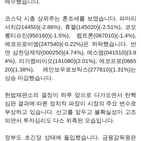
매수했습니다.
코스닥 시총 상위주는 혼조세를 보였습니다.
파마리
서치(214450)
(-2.86%),
휴젤(145020)
(-2.51%),
코오
롱티슈진(950160)
(-1.5%),
펩트론(087010)
(-1.4%),
에코프로비엠(247540)
(-0.22%)은 하락했습니다. 반
면
삼천당제약(000250)
(4.74%),
에스엠(041510)
(3.8
4%),
리가켐바이오(141080)
(2.01%),
에코프로(0865
20)
(1.38%),
레인보우로보틱스(277810)
(1.31%)는
상승 마감했습니다.
헌법재판소의 결정이 하루 앞으로 다가오면서 탄핵
심판 결과에 따른 정치적 파장이 시장의 주요 변수로
부상하고 있습니다. 선고를 앞두고 불확실성이 고조
되면서 투자심리도 다소 위축된 모습입니다.
정부도 초긴장 상태에 돌입했습니다. 금융감독원은