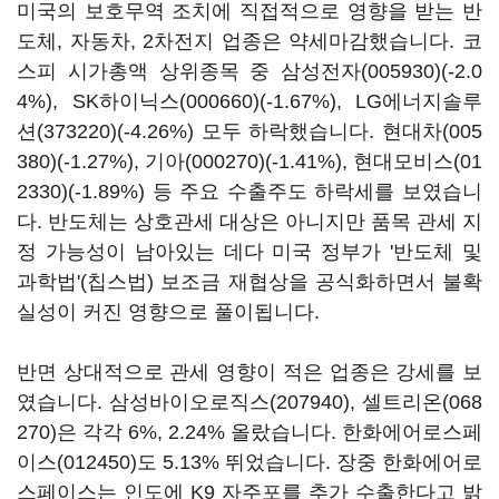
미국의 보호무역 조치에 직접적으로 영향을 받는 반
도체, 자동차, 2차전지 업종은 약세마감했습니다. 코
스피 시가총액 상위종목 중
삼성전자(005930)
(-2.0
4%),
SK하이닉스(000660)
(-1.67%),
LG에너지솔루
션(373220)
(-4.26%) 모두 하락했습니다.
현대차(005
380)
(-1.27%),
기아(000270)
(-1.41%),
현대모비스(01
2330)
(-1.89%) 등 주요 수출주도 하락세를 보였습니
다. 반도체는 상호관세 대상은 아니지만 품목 관세 지
정 가능성이 남아있는 데다 미국 정부가 '반도체 및
과학법'(칩스법) 보조금 재협상을 공식화하면서 불확
실성이 커진 영향으로 풀이됩니다.
반면 상대적으로 관세 영향이 적은 업종은 강세를 보
였습니다.
삼성바이오로직스(207940)
,
셀트리온(068
270)
은 각각 6%, 2.24% 올랐습니다.
한화에어로스페
이스(012450)
도 5.13% 뛰었습니다. 장중 한화에어로
스페이스는 인도에 K9 자주포를 추가 수출한다고 밝