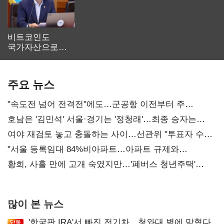
비트코인도
국가자산으로…'
보관·평가·처분'
기준은 숙제
주요 뉴스
"속도전 넘어 전격전"에도…군공항 이전부터 주
52시간까지 '뇌관'
호남은 '김민석' 서울·경기는 '정청래'…최종 승자는
'안갯속'
여야 재검토 놓고 충돌하는 사이…선관위 "투표자 수
오차 당연"
"서울 등록임대 84%비아파트…아파트 규제와
달리해야"
황희, 사흘 만에 고개 숙였지만…'폐버스 청년주택'
후폭풍
많이 본 뉴스
'한국판 IRA'서 빠진 전기차…청와대 벽에 막혔다