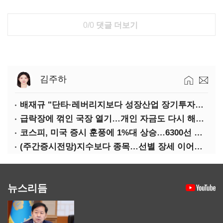
0/0
댓글 더보기
김주하
배재규 "단타·레버리지보다 성장산업 장기투자…변동성 견뎌야"
급락장에 꺾인 국장 열기…개인 자금도 다시 해외로
코스피, 미국 증시 훈풍에 1%대 상승…6300선 회복
(주간증시전망)지수보다 종목…선별 장세 이어진다
뉴스리듬