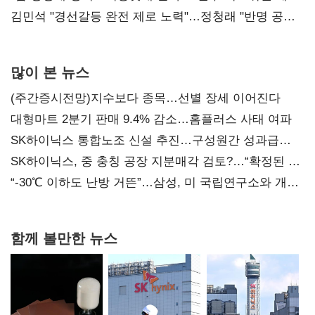
다툼 격화
김민석 "경선갈등 완전 제로 노력"…정청래 "반명 공세
사과부터"
많이 본 뉴스
(주간증시전망)지수보다 종목…선별 장세 이어진다
대형마트 2분기 판매 9.4% 감소…홈플러스 사태 여파
SK하이닉스 통합노조 신설 추진…구성원간 성과급
불만 확산
SK하이닉스, 중 충칭 공장 지분매각 검토?…“확정된 바
없어”
“-30℃ 이하도 난방 거뜬”…삼성, 미 국립연구소와 개발
협력
함께 볼만한 뉴스