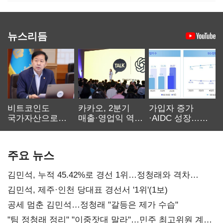
뉴스리듬
비트코인도
카카오, 2분기
가입자 증가
국가자산으로…'
매출·영업익 역대
·AIDC 성장…
보관·평가·처분'
최대…에이전트
SKT 2분기 성장
기준은 숙제
AI 수익화 관건
본궤도
주요 뉴스
김민석, 누적 45.42%로 경선 1위…정청래와 격차
0.86%p(2보)
김민석, 제주·인천 당대표 경선서 '1위'(1보)
공세 멈춘 김민석…정청래 "갈등은 제가 수습"
"팀 정청래 정리" "이중잣대 말라"…민주 최고위원 계파