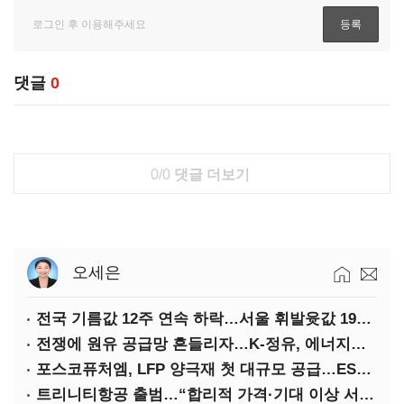
댓글
0
0/0
댓글 더보기
오세은
전국 기름값 12주 연속 하락…서울 휘발윳값 1909원
전쟁에 원유 공급망 흔들리자…K-정유, 에너지안보 핵심으로 재부상
포스코퓨처엠, LFP 양극재 첫 대규모 공급…ESS 시장 공략
트리니티항공 출범…“합리적 가격·기대 이상 서비스로 승부”