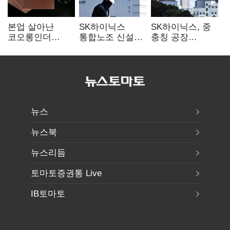
본업 살아난
SK하이닉스
SK하이닉스, 중
코오롱인더
통합노조 신설
충칭 공장
·HS효성…AI·
추진…구성원간
지분매각
배터리 소재로
성과급 불만 확산
검토?…“확정된
보폭 확대
바 없어”
뉴스
뉴스북
뉴스리듬
토마토증권통 Live
IB토마토