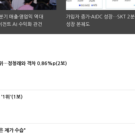
2분기 매출·영업익 역대
가입자 증가·AIDC 성장…SKT 2
전트 AI 수익화 관건
성장 본궤도
1위…정청래와 격차 0.86%p(2보)
1위'(1보)
은 제가 수습"