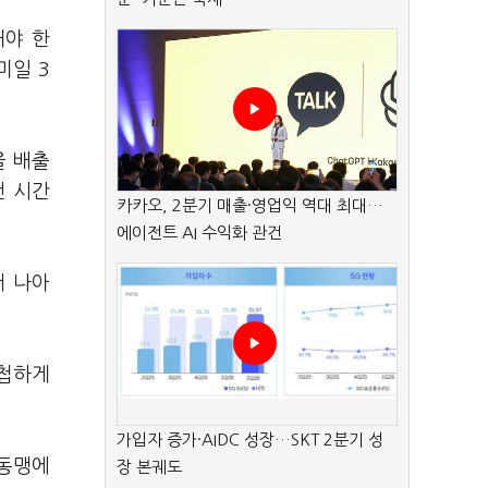
돼야 한
미일 3
을 배출
건 시간
카카오, 2분기 매출·영업익 역대 최대…
에이전트 AI 수익화 관건
서 나아
민첩하게
가입자 증가·AIDC 성장…SKT 2분기 성
보동맹에
장 본궤도