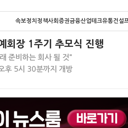
속보
정치
정책
사회
증권
금융
산업
테크
유통
건설
명예회장 1주기 추모식 진행
래 준비하는 회사 될 것"
 오후 5시 30분까지 개방