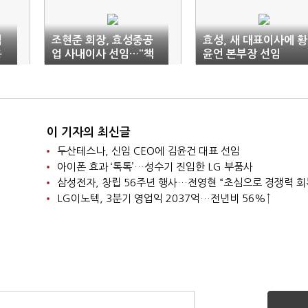
액
조현준 회장, 효성중공
효성, 새 대표이사에 황
용
업 사내이사 선임…“책
윤언 본부장 선임
임경영 강화”
이 기자의 최신글
두산테스나, 신임 CEO에 김윤건 대표 선임
아이폰 효과 ‘톡톡’…성수기 진입한 LG 부품사
삼성전자, 창립 56주년 행사…전영현 “초심으로 경쟁력 회
LG이노텍, 3분기 영업익 2037억…전년비 56%↑