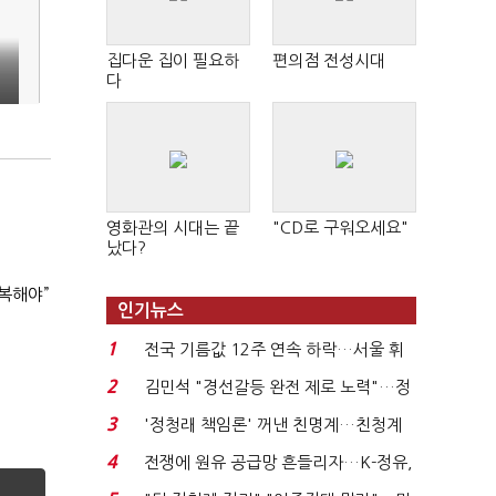
집다운 집이 필요하
편의점 전성시대
다
영화관의 시대는 끝
"CD로 구워오세요"
났다?
복해야”
인기뉴스
1
전국 기름값 12주 연속 하락…서울 휘
발윳값 1909원...
2
김민석 "경선갈등 완전 제로 노력"…정
청래 "반명 공세 사...
3
'정청래 책임론' 꺼낸 친명계…친청계
는 추가투표 때리기...
4
전쟁에 원유 공급망 흔들리자…K-정유,
에너지안보 핵심...