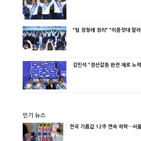
"팀 정청래 정리" "이중잣대 말
김민석 "경선갈등 완전 제로 노력
인기 뉴스
전국 기름값 12주 연속 하락…서울