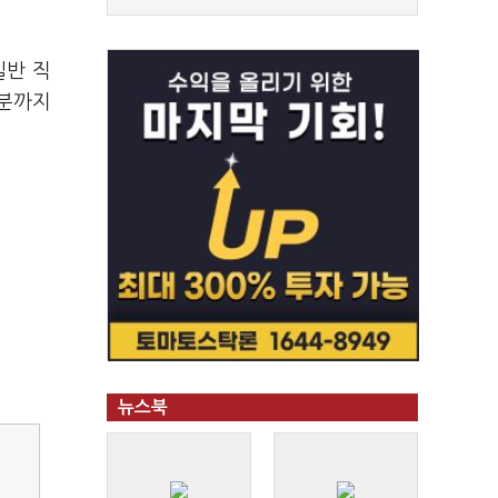
일반 직
0분까지
뉴스북