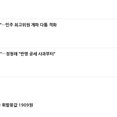
라"…민주 최고위원 계파 다툼 격화
"…정청래 "반명 공세 사과부터"
 휘발윳값 1909원