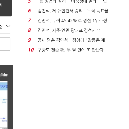
5
"팀 정청래 정리" "이중잣대 말라"…민
주 최고위원 계파 다...
6
김민석, 제주·인천서 승리…누적 득표율
'1위 탈환'(종합)...
7
김민석, 누적 45.42%로 경선 1위…정
순
청래와 격차 0.86%p(...
8
김민석, 제주·인천 당대표 경선서 '1
위'(1보)...
9
공세 멈춘 김민석…정청래 "갈등은 제
가 수습"
10
구광모-젠슨 황, 두 달 만에 또 만난다…
로봇·AI 등 논...