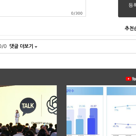
0
/
300
추천
0/0
댓글 더보기