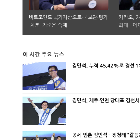
비트코인도 국가자산으로…'보관·평가
카카오, 
·처분' 기준은 숙제
최대…에이
이 시간 주요 뉴스
김민석, 누적 45.42%로 경선 
김민석, 제주·인천 당대표 경선서 '
공세 멈춘 김민석…정청래 "갈등