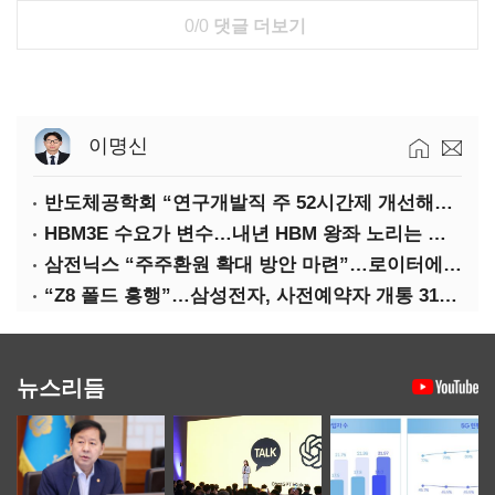
0/0
댓글 더보기
이명신
반도체공학회 “연구개발직 주 52시간제 개선해야”
HBM3E 수요가 변수…내년 HBM 왕좌 노리는 삼성
삼전닉스 “주주환원 확대 방안 마련”…로이터에 성명 보내
“Z8 폴드 흥행”…삼성전자, 사전예약자 개통 31일까지 연장
뉴스리듬