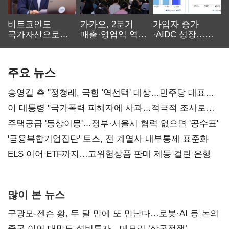
비트코인도
카카오, 2분기
가입자 증가
국가자산으로…'
매출·영업익 역대
·AIDC 성장…
보관·평가·처분'
최대…에이전트
SKT 2분기 성장
기준은 숙제
AI 수익화 관건
본궤도
주요 뉴스
송영길 측 "정청래, 국힘 '역선택' 대상…민주당 대표로
총선 지휘 못해"
이 대통령 "국가폭력 피해자에 사과…적극적 조사로
진실 밝혀야"
주택공급 '동상이몽'…정부·서울시 협력 없으면 '공수표'
'금융복합기업집단' 토스, 전 계열사 내부통제 표준화
ELS 이어 ETF까지…고위험상품 판매 제동 걸린 은행
많이 본 뉴스
구광모-젠슨 황, 두 달 만에 또 만난다…로봇·AI 등 논의
중국 이어 대만도 설비투자…메모리 ‘삼국전쟁’