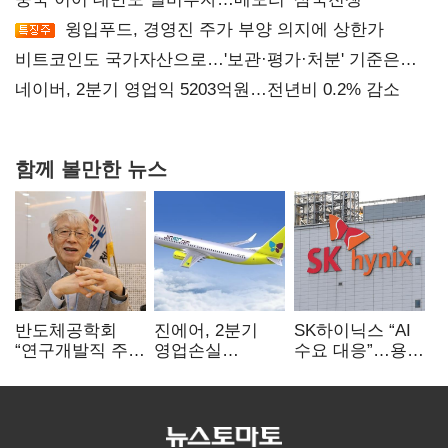
윙입푸드, 경영진 주가 부양 의지에 상한가
비트코인도 국가자산으로…'보관·평가·처분' 기준은
숙제
네이버, 2분기 영업익 5203억원…전년비 0.2% 감소
함께 볼만한 뉴스
반도체공학회
진에어, 2분기
SK하이닉스 “AI
“연구개발직 주
영업손실
수요 대응”…용인
52시간제
731억…유가
·청주 팹에 54조
개선해야”
상승 여파
투자