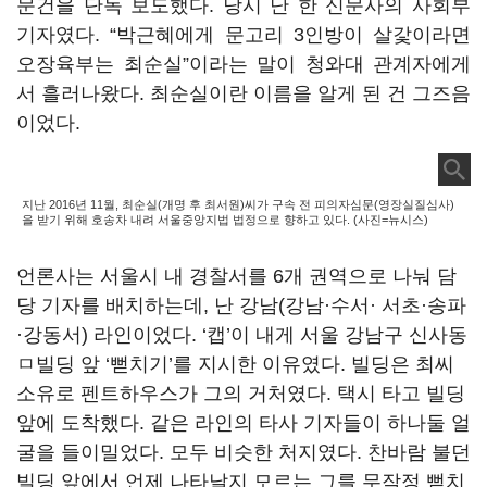
문건을 단독 보도했다. 당시 난 한 신문사의 사회부
기자였다. “박근혜에게 문고리 3인방이 살갗이라면
오장육부는 최순실”이라는 말이 청와대 관계자에게
서 흘러나왔다. 최순실이란 이름을 알게 된 건 그즈음
이었다.
지난 2016년 11월, 최순실(개명 후 최서원)씨가 구속 전 피의자심문(영장실질심사)
을 받기 위해 호송차 내려 서울중앙지법 법정으로 향하고 있다. (사진=뉴시스)
언론사는 서울시 내 경찰서를 6개 권역으로 나눠 담
당 기자를 배치하는데, 난 강남(강남·수서· 서초·송파
·강동서) 라인이었다. ‘캡’이 내게 서울 강남구 신사동
ㅁ빌딩 앞 ‘뻗치기’를 지시한 이유였다. 빌딩은 최씨
소유로 펜트하우스가 그의 거처였다. 택시 타고 빌딩
앞에 도착했다. 같은 라인의 타사 기자들이 하나둘 얼
굴을 들이밀었다. 모두 비슷한 처지였다. 찬바람 불던
빌딩 앞에서 언제 나타날지 모르는 그를 무작정 뻗치