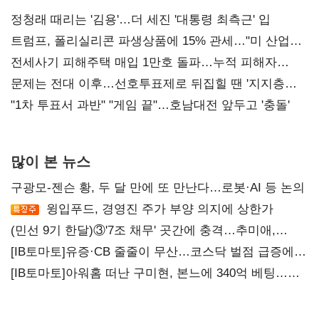
정청래 때리는 '김용'…더 세진 '대통령 최측근' 입
트럼프, 폴리실리콘 파생상품에 15% 관세…"미 산업
재건"
전세사기 피해주택 매입 1만호 돌파…누적 피해자
4만278명
문제는 전대 이후…선호투표제로 뒤집힐 땐 '지지층
불복'
"1차 투표서 과반" "게임 끝"…호남대전 앞두고 '충돌'
많이 본 뉴스
구광모-젠슨 황, 두 달 만에 또 만난다…로봇·AI 등 논의
윙입푸드, 경영진 주가 부양 의지에 상한가
(민선 9기 한달)③'7조 채무' 곳간에 충격…추미애,
20년만에 '비상재정' 선언 승부수
[IB토마토]유증·CB 줄줄이 무산…코스닥 벌점 급증에
상폐 압박
[IB토마토]아워홈 떠난 구미현, 본느에 340억 베팅…
가족 지배체제 구축