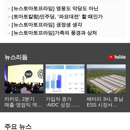
[뉴스토마토프라임] 영웅도 악당도 아닌
(토마토칼럼)민주당, ‘파묘대전’ 할 때인가
[뉴스토마토프라임] 권정생 생각
[뉴스토마토프라임]가족의 풍경과 상처
뉴스리듬
카카오, 2분기
가입자 증가
배터리 3사, 호남
매출·영업익 역대
·AIDC 성장…
ESS 시장서
최대…에이전트
SKT 2분기 성장
‘격돌’
AI 수익화 관건
본궤도
주요 뉴스