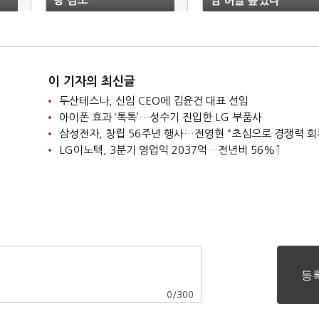
량 감소
임 허들 높였다
이 기자의 최신글
두산테스나, 신임 CEO에 김윤건 대표 선임
아이폰 효과 ‘톡톡’…성수기 진입한 LG 부품사
삼성전자, 창립 56주년 행사…전영현 “초심으로 경쟁력 회
LG이노텍, 3분기 영업익 2037억…전년비 56%↑
0
/
300