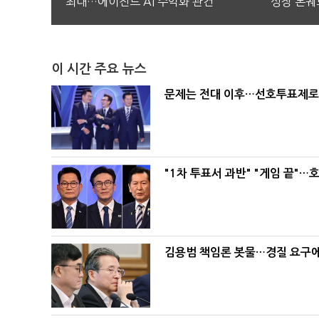
최대…에이전트 AI 수익화 관건
성장 본궤
이 시간 주요 뉴스
문제는 전대 이후…선호투표제로 
"1차 투표서 과반" "게임 끝"…
김용범 책임론 봇물…경질 요구에 