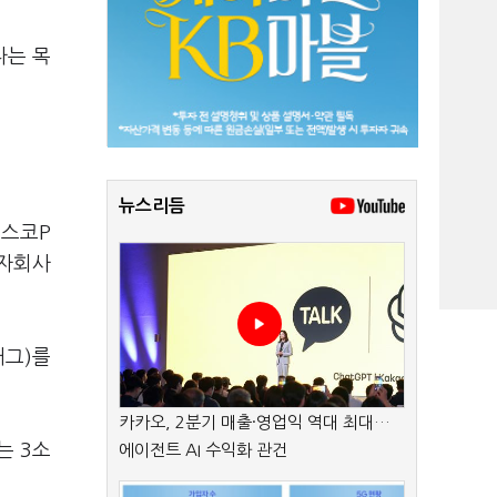
다는 목
뉴스리듬
포스코P
 자회사
래그)를
카카오, 2분기 매출·영업익 역대 최대…
는 3소
에이전트 AI 수익화 관건