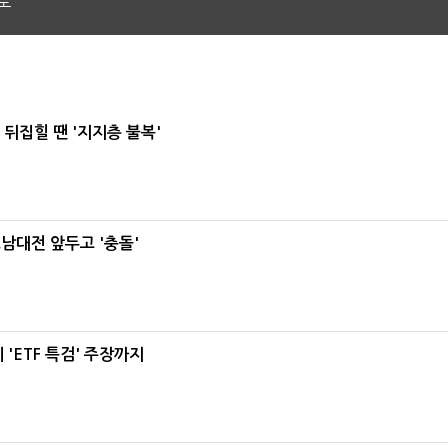
도
뒤집힐 땐 '지지층 불복'
호남대전 앞두고 '충돌'
'ETF 특검' 주장까지