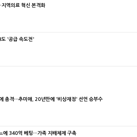
…지역의료 혁신 본격화
도 '공급 속도전'
간에 충격…추미애, 20년만에 '비상재정' 선언 승부수
본느에 340억 베팅…가족 지배체제 구축