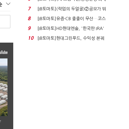
순
80% 개선…현실...
7
[IB토마토](락업의 두얼굴)②공모가 뛰
자 첫날 매도…FI ...
8
[IB토마토]유증·CB 줄줄이 무산…코스
닥 벌점 급증에 ...
9
[IB토마토]HD현대엔솔, '한국판 IRA'
수혜 부상…세액공...
10
[IB토마토]현대그린푸드, 수익성 본궤
도…실적 개선에 ...
’