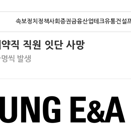
속보
정치
정책
사회
증권
금융
산업
테크
유통
건설
약직 직원 잇단 사망
한명씩 발생