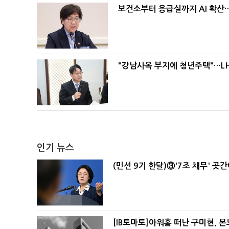
보건소부터 응급실까지 AI 확산
"강남사옥 부지에 청년주택"…LH
인기 뉴스
(민선 9기 한달)③'7조 채무' 곳
[IB토마토]아워홈 떠난 구미현, 