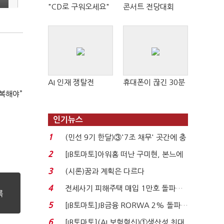
"CD로 구워오세요"
콘서트 전당대회
AI 인재 쟁탈전
휴대폰이 끊긴 30분
복해야”
인기뉴스
1
(민선 9기 한달)③'7조 채무' 곳간에 충
격…추미애, 20년...
2
[IB토마토]아워홈 떠난 구미현, 본느에
340억 베팅…가...
3
(시론)꿈과 계획은 다르다
4
전세사기 피해주택 매입 1만호 돌파…
누적 피해자 4만2...
5
[IB토마토]JB금융 RORWA 2% 돌파…
실적 견인은 은행 ...
6
[IB토마토](AI 보험혁신)①생산성 최대