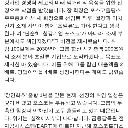
강사업 경쟁력 제고와 미래 먹거리의 육성을 위한 선
장으로 낙점을 받았습니다. 장 회장은 포스코홀딩스
주주총회에서 새 회장으로 선임된 직후
“
철강과 이차
전지 소재 사업이 함께
‘
초일류
’
로 가야 한다고 생각
한다
”
며
“
단순히
‘
철강기업 포스코
’
가 아니라
,
소재 부
분에서도 책임지겠다
”
고 비전을 제시했습니다
.
취
임
100
일에는
2030
년에 그룹 합산 시가총액
200
조원
의 소재 분야 초일류 기업으로 도약하겠다는 목표도
제시한 바 있습니다
.
이를 위해 그룹 합산 매출액을
2
배로
,
영업이익을
4
배로 성장시킨다는 계획도 밝혔습
니다
.
'장인화호' 출항 1년을 앞둔
현재, 선장의 취임 일성은
빛이 바랬고 포스코는 부유하고 있습니
다.
그룹의 두
축인 철강과 이차전지 모두 흔들리고 있기 때문입니
다
.
위기는 실적에서부터 나타납니다.
금융감독원 전
자공시시스템
(DART)
에 따르면 지난해 포스코홀딩스