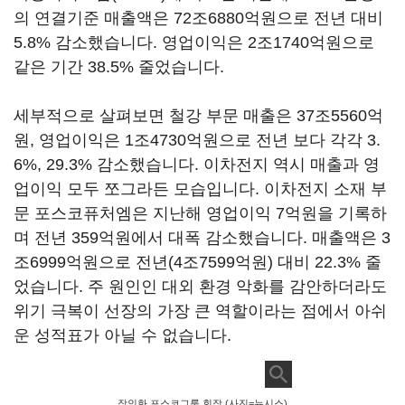
의 연결기준 매출액은
72
조
6880
억원으로 전년 대비
5.8%
감소했습니다
.
영업이익은
2
조
1740
억원으로
같은 기간
38.5%
줄었습니다
.
세부적으로 살펴보면 철강 부문 매출은
37
조
5560
억
원
,
영업이익은
1
조
4730
억원으로 전년 보다 각각
3.
6%, 29.3%
감소했습니다
.
이차전지 역시 매출과 영
업이익 모두 쪼그라든 모습입니다
.
이차전지 소재 부
문 포스코퓨처엠은 지난해 영업이익
7
억원을 기록하
며 전년
359
억원에서 대폭 감소했습니다
.
매출액은
3
조
6999
억원으로 전년
(4
조
7599
억원
)
대비
22.3%
줄
었습니다
. 주 원인인
대외 환경 악화를 감안하더라도
위기 극복이 선장의 가장 큰 역할이라는 점에서 아쉬
운 성적표가 아닐 수 없습니다.
장인화 포스코그룹 회장 (사진=뉴시스)