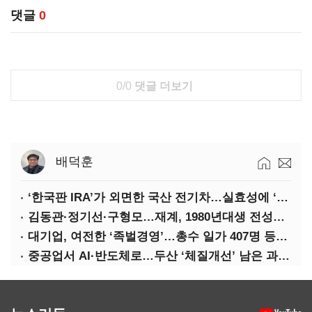
댓글
0
0/0
댓글 더보기
배덕훈
‘한국판 IRA’가 외면한 국산 전기차…실효성에 ‘의문’
김동관·정기선·구형모…재계, 1980년대생 전성시대
대기업, 여전한 ‘족벌경영’…총수 일가 407명 등기임원
중공업서 AI·반도체로…두산 ‘체질개선’ 남은 과제는