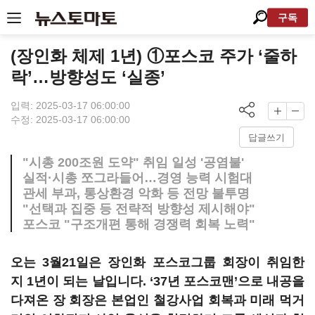
구독
(장인화 체제 1년) ①포스코 주가 ‘줄하
락’…방향성도 ‘실종’
입력: 2025-03-17 06:00:00
수정: 2025-03-17 06:00:00
답글쓰기
"시총 200조원 도약" 취임 일성 '공염불'
실적·시총 쪼그라들어…경영 능력 시험대
관세 부과, 통상환경 악화 등 전망 불투명
"선택과 집중 등 전략적 방향성 제시해야"
포스코 "구조개편 통해 경쟁력 회복 노력"
오는
3
월
21
일은 장인화 포스코그룹 회장이 취임한
지
1
년이 되는 날입니다
. ‘37
년 포스코맨
’
으로 내공을
다져온 장 회장은 본업인 철강사업 회복과 미래 먹거