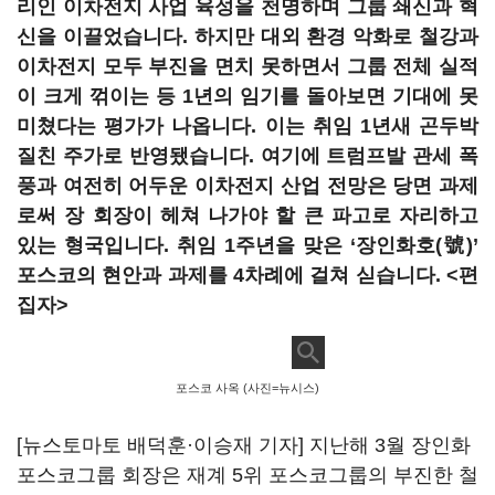
리인 이차전지 사업 육성을 천명하며 그룹 쇄신과 혁
신을 이끌었습니다
.
하지만 대외 환경 악화로 철강과
이차전지 모두 부진을 면치 못하면서 그룹 전체 실적
이 크게 꺾이는 등
1
년의 임기를 돌아보면 기대에 못
미쳤다는 평가가 나옵니다
.
이는 취임
1
년새 곤두박
질친 주가로 반영됐습니다
.
여기에 트럼프발 관세 폭
풍과 여전히 어두운 이차전지 산업 전망은 당면 과제
로써 장 회장이 헤쳐 나가야 할 큰 파고로 자리하고
있는 형국입니다
.
취임
1
주년을 맞은
‘
장인화호
(
號
)’
포스코의 현안과 과제를
4
차례에 걸쳐 싣습니다
. <
편
집자
>
포스코 사옥 (사진=뉴시스)
[뉴스토마토 배덕훈·이승재 기자]
지난해 3월 장인화
포스코그룹 회장은 재계
5
위 포스코그룹의 부진한 철