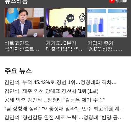
뉴스리듬
비트코인도
카카오, 2분기
가입자 증가
국가자산으로…'
매출·영업익 역대
·AIDC 성장…
보관·평가·처분'
최대…에이전트
SKT 2분기 성장
기준은 숙제
AI 수익화 관건
본궤도
주요 뉴스
김민석, 누적 45.42%로 경선 1위…정청래와 격차
0.86%p(2보)
김민석, 제주·인천 당대표 경선서 '1위'(1보)
공세 멈춘 김민석…정청래 "갈등은 제가 수습"
"팀 정청래 정리" "이중잣대 말라"…민주 최고위원 계파
다툼 격화
김민석 "경선갈등 완전 제로 노력"…정청래 "반명 공세
사과부터"