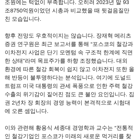
조원에는 턱없이 부족합니다
.
오히려
2023
년 말
93
조
8750
억원이었던 시총과 비교했을 때 뒷걸음질만
친 모습입니다
.
향후 전망도 우호적이지는 않습니다
.
장재혁 메리츠
증권 연구원은 최근 보고서를 통해
“
포스코의 철강과
이차전지 사업은 단기 모멘텀 속 구조적 한계에 직면
한 상태
”
라며 목표주가를 하향 조정했습니다
.
대외
환경에 따른 철강 회복이 쉽지 않고 이차전지 또한 올
해 반등이 불투명하다는 분석입니다
.
여기에 도널드
트럼프 미국 대통령의 관세 폭풍으로 인한 주력 철강
수출의 위기감이 짙어진 점도 큰 불안 요인입니다
.
집
권
2
년차 장 회장의 경영 능력이 본격적으로 시험대
에 오른 셈입니다
.
이와 관련해 황용식 세종대 경영학과 교수는
“
전통적
인 철강기업인 포스코가 미래의 새로운 먹거리를 찾