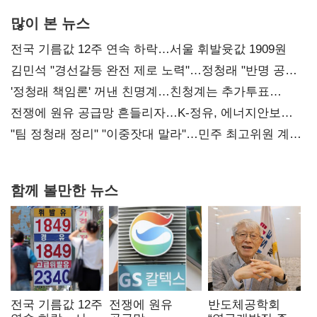
많이 본 뉴스
전국 기름값 12주 연속 하락…서울 휘발윳값 1909원
김민석 "경선갈등 완전 제로 노력"…정청래 "반명 공세
사과부터"
'정청래 책임론' 꺼낸 친명계…친청계는 추가투표
때리기
전쟁에 원유 공급망 흔들리자…K-정유, 에너지안보
핵심으로 재부상
"팀 정청래 정리" "이중잣대 말라"…민주 최고위원 계파
다툼 격화
함께 볼만한 뉴스
전국 기름값 12주
전쟁에 원유
반도체공학회