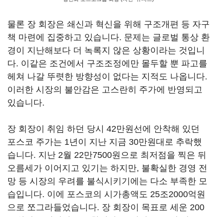
물론 장 회장은 쇄신과 혁신을 위해 구조개편 등 자구
책 마련에 집중하고 있습니다. 문제는 글로벌 통상 환
경이 지난해보다 더 녹록지 않은 상황이라는 것입니
다
.
이같은 조건에서 구조조정에만 몰두할 뿐 파고를
헤쳐 나갈 뚜렷한 방향성이 없다는 지적도 나옵니다
.
이러한 시장의 불안감은 고스란히 주가에 반영되고
있습니다.
장 회장이 취임 하던 당시
42
만원선에 안착해 있던
포스코 주가는
1
년이 지난 지금
30
만원대로 추락했
습니다
. 지난 2
월
22
만
7500
원으로 최저점을 찍은 뒤
오름세가 이어지고 있기는 하지만, 불확실한 경영 전
망 등 시장의 우려를 불식시키기에는 다소 부족한 모
습입니다
.
이에 포스코의 시가총액도
25
조
2000
억원
으로 쪼그라들었습니다
.
장 회장이 목표로 세운
200