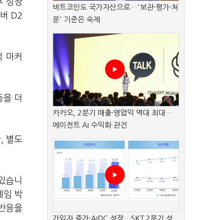
후 성장
비트코인도 국가자산으로…'보관·평가·처
버 D2
분' 기준은 숙제
적 마커
등을 더
카카오, 2분기 매출·영업익 역대 최대…
에이전트 AI 수익화 관건
, 별도
 있습니
게임 박
 반응을
가입자 증가·AIDC 성장…SKT 2분기 성