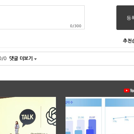
0
/
300
추천
0/0
댓글 더보기