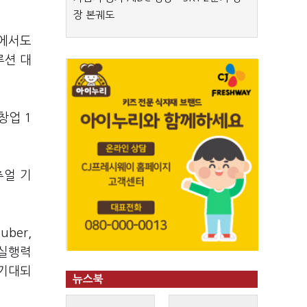
장 본궤도
벌에서도
루션 대
창업 1
추얼 기
ber,
 실행력
 기대되
뉴스북