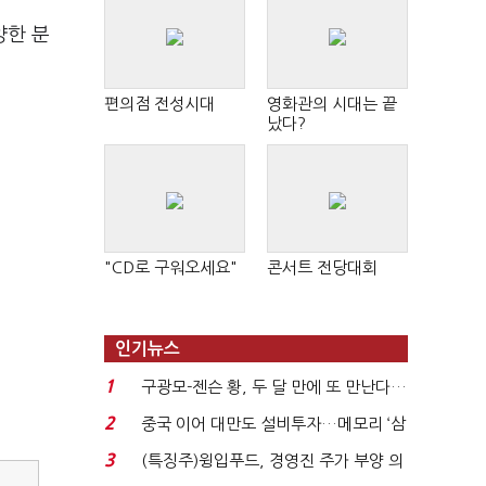
양한 분
편의점 전성시대
영화관의 시대는 끝
났다?
"CD로 구워오세요"
콘서트 전당대회
인기뉴스
1
구광모-젠슨 황, 두 달 만에 또 만난다…
로봇·AI 등 논...
2
중국 이어 대만도 설비투자…메모리 ‘삼
국전쟁’
3
(특징주)윙입푸드, 경영진 주가 부양 의