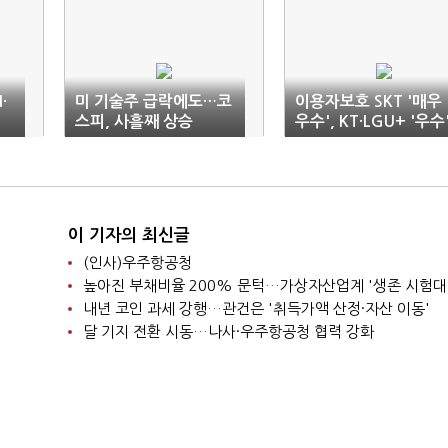
·
미 기술주 급락에도…코
이용자보호 SKT '매우
스피, 사흘째 상승
우수', KT·LGU+ '우수'
넷플·메타 '미흡'
이 기자의 최신글
(인사)우주항공청
높아진 부채비율 200% 문턱…가상자산업계 '생존 시험대
내년 코인 과세 강행…관건은 '취득가액 산정·자산 이동'
달 기지 전환 시동…나사·우주항공청 협력 강화