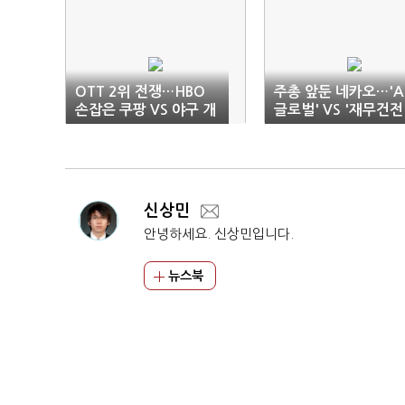
OTT 2위 전쟁…HBO
주총 앞둔 네카오…'AI
손잡은 쿠팡 VS 야구 개
글로벌' VS '재무건전
막 앞둔 티빙
성' 방점
신상민
안녕하세요. 신상민입니다.
뉴스북