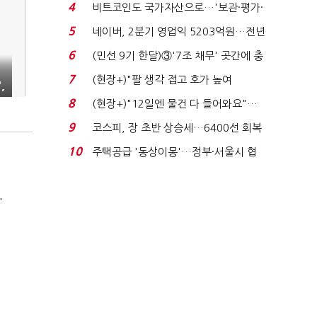
지에 상한가...
4
비트코인도 국가자산으로…'보관·평가·
처분' 기준은 ...
5
네이버, 2분기 영업익 5203억원…전년
비 0.2% 감소...
6
(민선 9기 한달)③'7조 채무' 곳간에 충
격…추미애, 20년...
7
(현장+)"팔 생각 접고 호가 높여
,
요"…'덜 똘똘한 한 채' 20...
8
(현장+)"12일엔 물건 다 들어와요"…
빈 매대 채우며 문 연 ...
9
코스피, 장 초반 상승세…6400선 회복
시도
10
주택공급 '동상이몽'…정부·서울시 협
력 없으면 '공수표'...
'