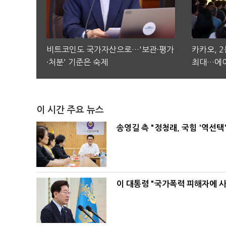
비트코인도 국가자산으로…'보관·평가
카카오, 
·처분' 기준은 숙제
최대…에이
이 시간 주요 뉴스
송영길 측 "정청래, 국힘 '역선
이 대통령 "국가폭력 피해자에 