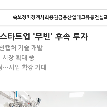
속보
정치
정책
사회
증권
금융
산업
테크
유통
건설
 스타트업 '무빈' 후속 투자
모션캡처 기술 개발
 시장 확대 중
예정…사업 확장 기대