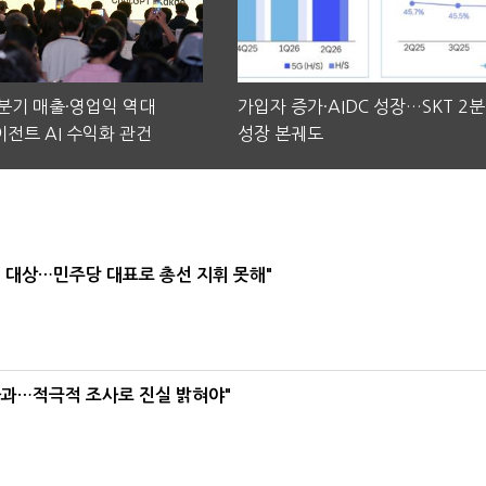
2분기 매출·영업익 역대
가입자 증가·AIDC 성장…SKT 2
전트 AI 수익화 관건
성장 본궤도
택' 대상…민주당 대표로 총선 지휘 못해"
사과…적극적 조사로 진실 밝혀야"