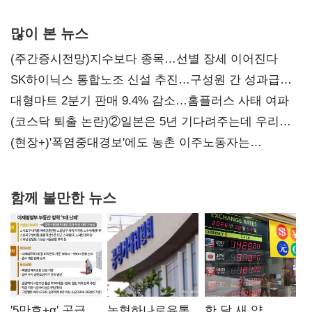
많이 본 뉴스
(주간증시전망)지수보다 종목…선별 장세 이어진다
SK하이닉스 통합노조 신설 추진…구성원 간 성과급
불만 확산
대형마트 2분기 판매 9.4% 감소…홈플러스 사태 여파
(코스닥 퇴출 논란)②일본은 5년 기다려주는데 우리는
당장 퇴출?…시간만으론 부족한 코스닥 구하기
(현장+)'폭염중대경보'에도 농촌 이주노동자는
강행군…'야외작업 중지' 권고도 무시
함께 볼만한 뉴스
'5만호+α' 공급
농협하나로유통
한 달 새 약