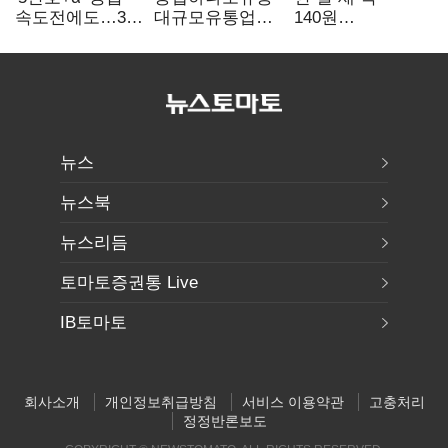
속도전에도…3대
대규모유통업법
140원
난제 '첩첩산중'
위반 적발…
급락…'역대급
공정위, 과징금
엔저'에 원화
4억6200만원
변곡점
부과
뉴스
뉴스북
뉴스리듬
토마토증권통 Live
IB토마토
회사소개
개인정보취급방침
서비스 이용약관
고충처리
정정반론보도