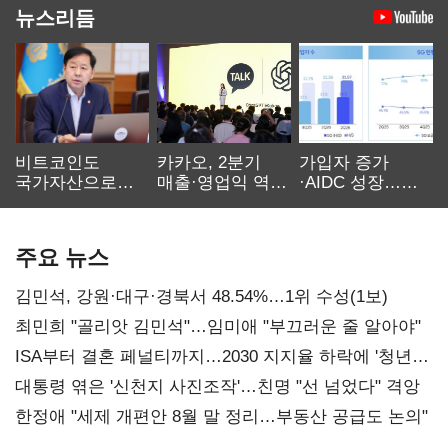
뉴스리듬
비트코인도
카카오, 2분기
가입자 증가
국가자산으로…'
매출·영업익 역대
·AIDC 성장…
보관·평가·처분'
최대…에이전트
SKT 2분기 성장
기준은 숙제
AI 수익화 관건
본궤도
주요 뉴스
김민석, 강원·대구·경북서 48.54%…1위 수성(1보)
최민희 "골리앗 김민석"…임미애 "부끄러운 줄 알아야"
ISA부터 결혼 페널티까지…2030 지지율 하락에 '청년
챙기기'
대통령 엮은 '신천지 사진조작'…친명 "선 넘었다" 격앙
한정애 "세제 개편안 8월 말 정리…부동산 공급도 논의"