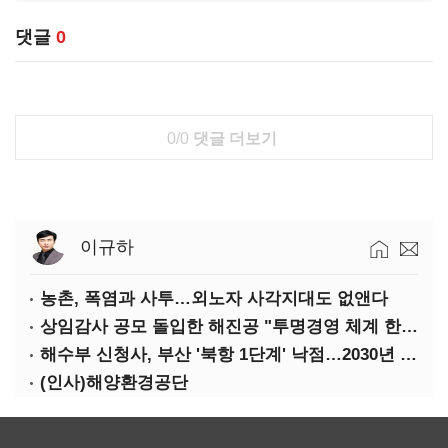
댓글
0
0/0
댓글 더보기
이규하
농촌, 폭염과 사투…외노자 사각지대도 없앤다
상임감사 공모 돌입한 해진공 "투명경영 체계 한층 강화"
해수부 신청사, 부산 '북항 1단계' 낙점…2030년 완공 목표
(인사)해양환경공단