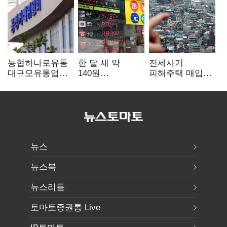
농협하나로유통
한 달 새 약
전세사기
대규모유통업법
140원
피해주택 매입
위반 적발…
급락…'역대급
1만호 돌파…
공정위, 과징금
엔저'에 원화
누적 피해자
4억6200만원
변곡점
4만278명
부과
뉴스
뉴스북
뉴스리듬
토마토증권통 Live