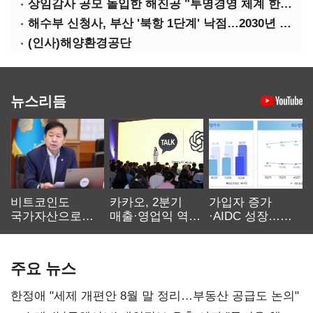
상임감사 공모 돌입한 해진공 "투명경영 체계 한층 강화"
해수부 신청사, 부산 '북항 1단계' 낙점…2030년 완공 목표
(인사)해양환경공단
뉴스리듬
비트코인도
카카오, 2분기
가입자 증가
국가자산으로…'
매출·영업익 역대
·AIDC 성장…
보관·평가·처분'
최대…에이전트
SKT 2분기 성장
기준은 숙제
AI 수익화 관건
본궤도
주요 뉴스
한정애 "세제 개편안 8월 말 정리…부동산 공급도 논의"