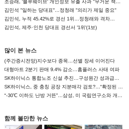
조승래, '블루웨이브' 개인정보 유출 사과 "무거운 책임
통감"
김민석 "일하는 당대표"…정청래 "의리가 제일 중요"
김민석, 누적 45.42%로 경선 1위…정청래와 격차
0.86%p(2보)
김민석, 제주·인천 당대표 경선서 '1위'(1보)
많이 본 뉴스
(주간증시전망)지수보다 종목…선별 장세 이어진다
대형마트 2분기 판매 9.4% 감소…홈플러스 사태 여파
SK하이닉스 통합노조 신설 추진…구성원간 성과급
불만 확산
SK하이닉스, 중 충칭 공장 지분매각 검토?…“확정된 바
없어”
“-30℃ 이하도 난방 거뜬”…삼성, 미 국립연구소와 개발
협력
함께 볼만한 뉴스