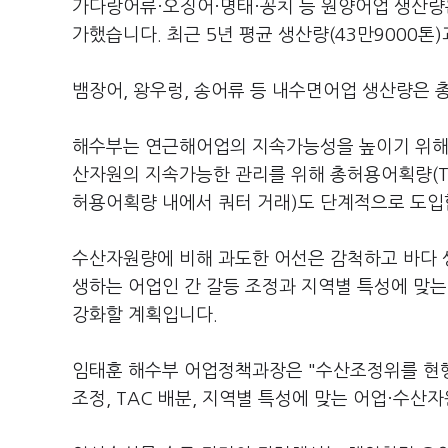
가다랑어류·오징어·명태·꽁치 등 원양어업 생산량은 
가했습니다. 최근 5년 평균 생산량(43만9000톤
뱀장어, 왕우렁, 송어류 등 내수면어업 생산량은 총
해수부는 연근해어업의 지속가능성을 높이기 위해 
산자원의 지속가능한 관리를 위해 총허용어획량(TA
허용어획량 내에서 쿼터 거래)도 단계적으로 도입
수산자원량에 비해 과도한 어선은 감척하고 바다 
생하는 어업인 간 갈등 조정과 지역별 특성에 맞
강화할 계획입니다.
임태훈 해수부 어업정책과장은 "수산조정위를 현행
조정, TAC 배분, 지역별 특성에 맞는 어업·수산