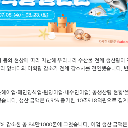
가 등의 현상에 따라 지난해 우리나라 수산물 전체 생산량이
우리 앞바다의 어획량 감소가 전체 감소세를 견인했습니다. 반
연근해어업·해면양식업·원양어업·내수면어업) 총생산량 현황'을
었습니다. 생산 금액은 6.9% 증가한 10조918억원으로 집
% 감소한 총 84만1000톤에 그쳤습니다. 어업 생산 금액은 