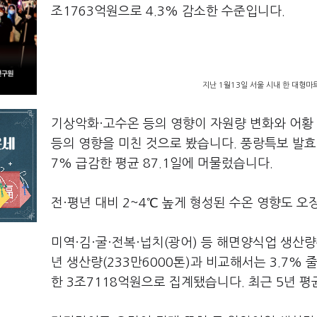
조1763억원으로 4.3% 감소한 수준입니다.
지난 1월13일 서울 시내 한 대형마
기상악화·고수온 등의 영향이 자원량 변화와 어황
등의 영향을 미친 것으로 봤습니다. 풍랑특보 발효
7% 급감한 평균 87.1일에 머물렀습니다.
전·평년 대비 2~4℃ 높게 형성된 수온 영향도 
미역·김·굴·전복·넙치(광어) 등 해면양식업 생산량은
년 생산량(233만6000톤)과 비교해서는 3.7%
한 3조7118억원으로 집계됐습니다. 최근 5년 평