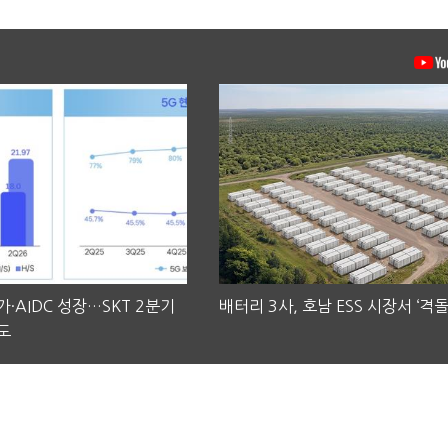
·AIDC 성장…SKT 2분기
배터리 3사, 호남 ESS 시장서 ‘격돌
도