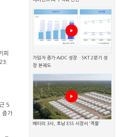
 기피
가입자 증가·AIDC 성장…SKT 2분기 성
3.
장 본궤도
근 5
% 증가
배터리 3사, 호남 ESS 시장서 ‘격돌’