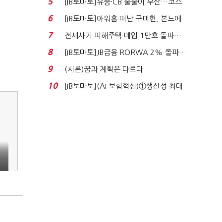
5
[IB토마토]유증·CB 줄줄이 무산…코스
닥 벌점 급증에 ...
6
[IB토마토]아워홈 떠난 구미현, 본느에
340억 베팅…가...
7
전세사기 피해주택 매입 1만호 돌파…
누적 피해자 4만2...
8
[IB토마토]JB금융 RORWA 2% 돌파…
실적 견인은 은행 ...
9
(시론)꿈과 계획은 다르다
10
[IB토마토](AI 보험혁신)①생산성 최대
80% 개선…현실...