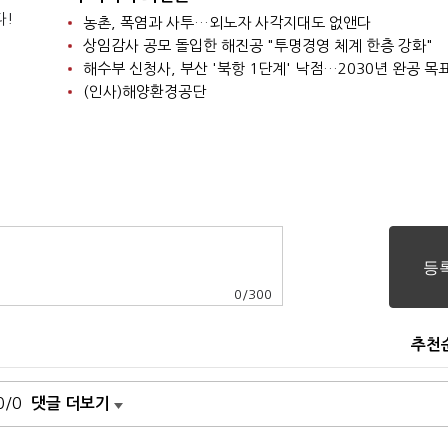
다!
농촌, 폭염과 사투…외노자 사각지대도 없앤다
상임감사 공모 돌입한 해진공 "투명경영 체계 한층 강화"
해수부 신청사, 부산 '북항 1단계' 낙점…2030년 완공 목
(인사)해양환경공단
0
/
300
추천
0/0
댓글 더보기