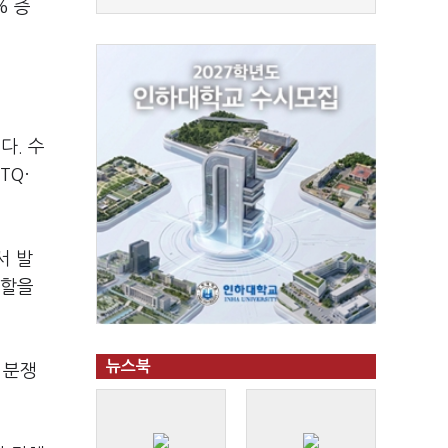
% 증
다. 수
TQ·
서 발
역할을
뉴스북
 분쟁