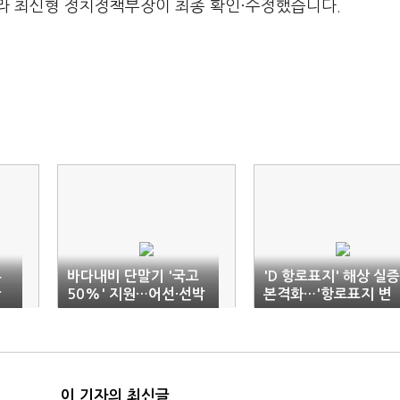
라 최신형 정치정책부장이 최종 확인·수정했습니다.
투
바다내비 단말기 '국고
'D 항로표지' 해상 실증
안
50%' 지원…어선·선박
본격화…'항로표지 변
최대 250만원 한도
동' 국제표준 예정
이 기자의 최신글