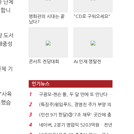
자 단체
진합니
영화관의 시대는 끝
"CD로 구워오세요"
났다?
양 도서
 대중성
콘서트 전당대회
AI 인재 쟁탈전
전체 기
인기뉴스
"사육
1
구광모-젠슨 황, 두 달 만에 또 만난다…
로봇·AI 등 논...
조했습
2
(특징주)윙입푸드, 경영진 주가 부양 의
지에 상한가...
3
(민선 9기 한달)③'7조 채무' 곳간에 충
격…추미애, 20년...
4
네이버, 2분기 영업익 5203억원…전년
비 0.2% 감소...