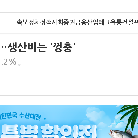
속보
정치
정책
사회
증권
금융
산업
테크
유통
건설
…생산비는 '껑충'
.2%↓