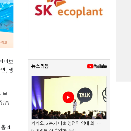
 전년보
뉴스리듬
면, 생
 보
계됐습
카카오, 2분기 매출·영업익 역대 최대…
총 4
에이전트 AI 수익화 관건