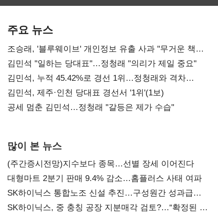
보관·평가·처분'
최대…에이전트
SKT 2분기 성장
기준은 숙제
AI 수익화 관건
본궤도
주요 뉴스
조승래, '블루웨이브' 개인정보 유출 사과 "무거운 책임
통감"
김민석 "일하는 당대표"…정청래 "의리가 제일 중요"
김민석, 누적 45.42%로 경선 1위…정청래와 격차
0.86%p(2보)
김민석, 제주·인천 당대표 경선서 '1위'(1보)
공세 멈춘 김민석…정청래 "갈등은 제가 수습"
많이 본 뉴스
(주간증시전망)지수보다 종목…선별 장세 이어진다
대형마트 2분기 판매 9.4% 감소…홈플러스 사태 여파
SK하이닉스 통합노조 신설 추진…구성원간 성과급
불만 확산
SK하이닉스, 중 충칭 공장 지분매각 검토?…“확정된 바