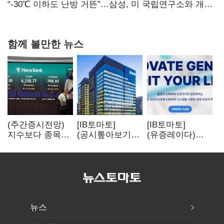
없어”
“-30℃ 이하도 난방 거뜬”…삼성, 미 국립연구소와 개발
협력
함께 볼만한 뉴스
(주간증시전망)
[IB토마토]
[IB토마토]
지수보다 종목…
(공시톺아보기)
(유증레이다)
선별 장세
수주 공시, 왜
툴젠, 조달액
이어진다
바로 매출로
3분의 1 토막…
잡히지 않을까
특허소송
비용부터 챙긴다
뉴스