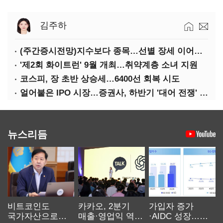
김주하
(주간증시전망)지수보다 종목…선별 장세 이어진다
'제2회 화이트런' 9월 개최…취약계층 소녀 지원
코스피, 장 초반 상승세…6400선 회복 시도
얼어붙은 IPO 시장…증권사, 하반기 '대어 전쟁' 기대
뉴스리듬
비트코인도
카카오, 2분기
가입자 증가
국가자산으로…'
매출·영업익 역대
·AIDC 성장…