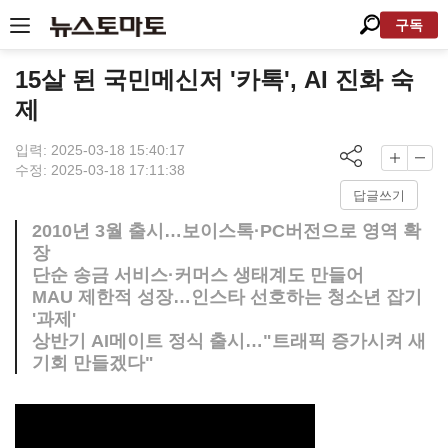
구독
15살 된 국민메신저 '카톡', AI 진화 숙
제
입력: 2025-03-18 15:40:17
수정: 2025-03-18 17:11:38
답글쓰기
2010년 3월 출시…보이스톡·PC버전으로 영역 확
장
단순 송금 서비스·커머스 생태계도 만들어
MAU 제한적 성장…인스타 선호하는 청소년 잡기
'과제'
상반기 AI메이트 정식 출시…"트래픽 증가시켜 새
기회 만들겠다"