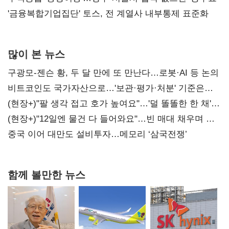
'금융복합기업집단' 토스, 전 계열사 내부통제 표준화
많이 본 뉴스
구광모-젠슨 황, 두 달 만에 또 만난다…로봇·AI 등 논의
비트코인도 국가자산으로…'보관·평가·처분' 기준은
숙제
(현장+)"팔 생각 접고 호가 높여요"…'덜 똘똘한 한 채'
20억 키맞추기
(현장+)"12일엔 물건 다 들어와요"…빈 매대 채우며 문
연 홈플러스
중국 이어 대만도 설비투자…메모리 ‘삼국전쟁’
함께 볼만한 뉴스