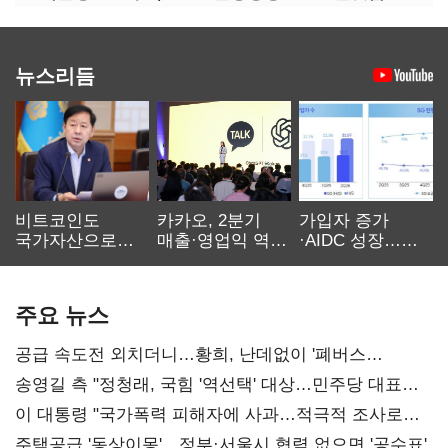
뉴스리듬
비트코인도
카카오, 2분기
가입자 증가
국가자산으로…'
매출·영업익 역대
·AIDC 성장…
보관·평가·처분'
최대…에이전트
SKT 2분기 성장
기준은 숙제
AI 수익화 관건
본궤도
주요 뉴스
공급 속도전 외치더니…황희, 난데없이 '폐버스
리모델링' 제안
송영길 측 "정청래, 국힘 '역선택' 대상…민주당 대표로
총선 지휘 못해"
이 대통령 "국가폭력 피해자에 사과…적극적 조사로
진실 밝혀야"
주택공급 '동상이몽'…정부·서울시 협력 없으면 '공수표'