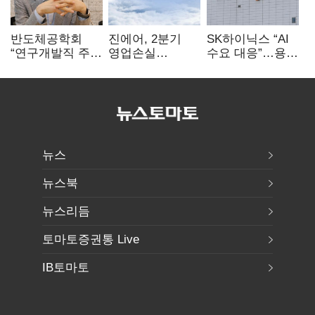
반도체공학회
진에어, 2분기
SK하이닉스 “AI
“연구개발직 주
영업손실
수요 대응”…용인
52시간제
731억…유가
·청주 팹에 54조
개선해야”
상승 여파
투자
뉴스
뉴스북
뉴스리듬
토마토증권통 Live
IB토마토