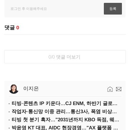
댓글
0
0/0
댓글 더보기
이지은
티빙·콘텐츠 IP 키운다…CJ ENM, 하반기 글로벌 확장 가속
작업자·통신망 이중 관리…통신3사, 폭염 비상대응 돌입
티빙 첫 분기 흑자…"2031년까지 KBO 독점, 웨이브 합병도 속도"
박윤영 KT 대표, AIDC 현장경영…"AX 플랫폼 핵심 인프라로 키운다"