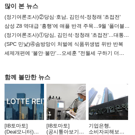
많이 본 뉴스
(정기여론조사)②당심·호남, 김민석-정청래 '초접전'
삼성 Z8 역대급 ‘흥행’에 애플 반격 주목…9월 ‘폴더블
대전’
(정기여론조사)①당심, 김민석·정청래 '초접전'…대통령
지지도 '50% 아래로'(종합)
(SPC 민낯)④솜방망이 처벌에 식품위생법 위반 반복
세제개편에 ‘불안·불만’…오세훈 "전월세 구하기 더
힘들어질 것"
함께 볼만한 뉴스
[IB토마토]
[IB토마토]
기업은행,
(Deal모니터)
(공시톺아보기)
소비자피해보상