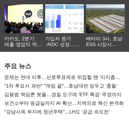
카카오, 2분기
가입자 증가
배터리 3사, 호남
매출·영업익 역대
·AIDC 성장…
ESS 시장서
최대…에이전트
SKT 2분기 성장
‘격돌’
AI 수익화 관건
본궤도
주요 뉴스
문제는 전대 이후…선호투표제로 뒤집힐 땐 '지지층
불복'
"1차 투표서 과반" "게임 끝"…호남대전 앞두고 '충돌'
김용범 책임론 봇물…경질 요구에 'ETF 특검' 주장까지
보건소부터 응급실까지 AI 확산…지역의료 혁신 본격화
"강남사옥 부지에 청년주택"…LH도 '공급 속도전'