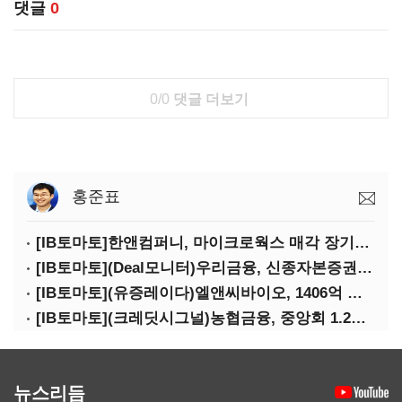
댓글
0
0/0
댓글 더보기
홍준표
[IB토마토]한앤컴퍼니, 마이크로웍스 매각 장기화 대비…배당 회수판 깔았다
[IB토마토](Deal모니터)우리금융, 신종자본증권 발행했지만 차환금리 '부담'
[IB토마토](유증레이다)엘앤씨바이오, 1406억 유증…최대주주는 절반만 청약
[IB토마토](크레딧시그널)농협금융, 중앙회 1.2조 지원받아 생산적금융 확대
뉴스리듬