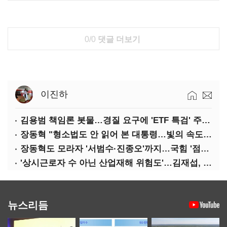
0/0
댓글 더보기
이진하
김용범 책임론 봇물…경질 요구에 'ETF 특검' 주장까지
장동혁 "형소법도 안 읽어 본 대통령…빛의 속도로 무너질 것"
장동혁도 모라자 '서범수·진종오'까지…국힘 '점입가경'
'상시근로자 수 아닌 산업재해 위험도'…김재섭, 산재예방 지원기준 손질
뉴스리듬