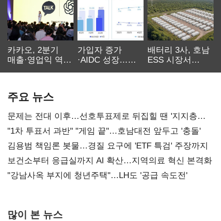
카카오, 2분기
가입자 증가
배터리 3사, 호남
매출·영업익 역대
·AIDC 성장…
ESS 시장서
최대…에이전트
SKT 2분기 성장
‘격돌’
AI 수익화 관건
본궤도
주요 뉴스
문제는 전대 이후…선호투표제로 뒤집힐 땐 '지지층
불복'
"1차 투표서 과반" "게임 끝"…호남대전 앞두고 '충돌'
김용범 책임론 봇물…경질 요구에 'ETF 특검' 주장까지
보건소부터 응급실까지 AI 확산…지역의료 혁신 본격화
"강남사옥 부지에 청년주택"…LH도 '공급 속도전'
많이 본 뉴스