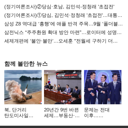
(정기여론조사)②당심·호남, 김민석-정청래 '초접전'
(정기여론조사)①당심, 김민석·정청래 '초접전'…대통령
지지도 '50% 아래로'(종합)
삼성 Z8 역대급 ‘흥행’에 애플 반격 주목…9월 ‘폴더블
대전’
삼전닉스 “주주환원 확대 방안 마련”…로이터에 성명
보내
세제개편에 ‘불안·불만’…오세훈 "전월세 구하기 더
힘들어질 것"
함께 볼만한 뉴스
북, 단거리
20년간 9번 바뀐
문제는 전대
탄도미사일
세제…부동산·
이후…
발사…안보실
상속세만
선호투표제로
"즉각 중단 촉구"
건드렸다
뒤집힐 땐