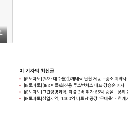
힌
고
이 기자의 최신글
[IB토마토](IB&피플)최진용 루스벤처스 대표·강승순 이사