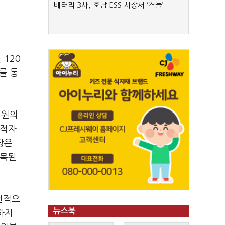
배터리 3사, 호남 ESS 시장서 ‘격돌’
 120
를 통
억원의
순적자
장은
지목된
선적으
뉴스북
하지