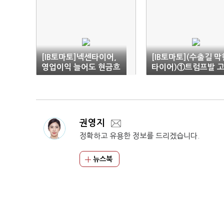
[IB토마토]넥센타이어,
[IB토마토](수출길 막
영업이익 늘어도 현금흐
타이어)①트럼프발 
름 악화…구조적 '한계'
관세 충격…북미 전략
수정 불가피
권영지
정확하고 유용한 정보를 드리겠습니다.
뉴스북