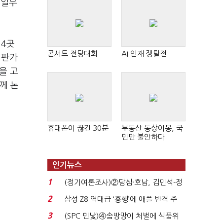
 일부
 4곳
콘서트 전당대회
AI 인재 쟁탈전
 판가
을 고
께 논
휴대폰이 끊긴 30분
부동산 동상이몽, 국
민만 불안하다
인기뉴스
1
(정기여론조사)②당심·호남, 김민석-정
청래 '초접전'...
2
삼성 Z8 역대급 ‘흥행’에 애플 반격 주
목…9월 ‘폴...
3
(SPC 민낯)④솜방망이 처벌에 식품위