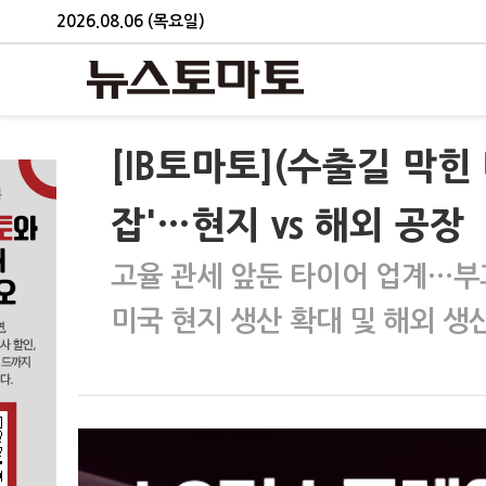
2026.08.06 (목요일)
[IB토마토](수출길 막힌
잡'…현지 vs 해외 공장
고율 관세 앞둔 타이어 업계…부과
미국 현지 생산 확대 및 해외 생