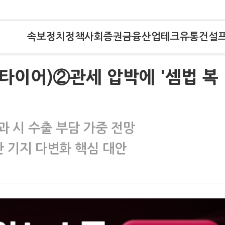
속보
정치
정책
사회
증권
금융
산업
테크
유통
건설
 타이어)②관세 압박에 '셈법 복
 시 수출 부담 가중 전망
산 기지 다변화 핵심 대안