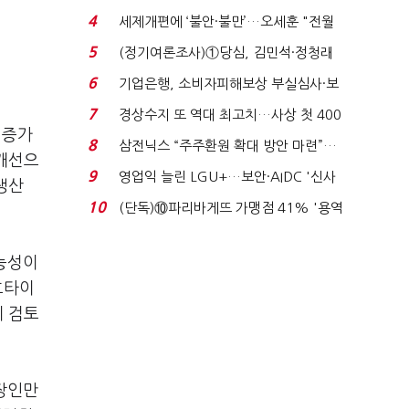
생법 위반 반복...
4
세제개편에 ‘불안·불만’…오세훈 "전월
세 구하기 더 ...
5
(정기여론조사)①당심, 김민석·정청래
'초접전'…대통령 ...
6
기업은행, 소비자피해보상 부실심사·보
이스피싱 공시 ...
7
경상수지 또 역대 최고치…사상 첫 400
 증가
억달러에 '3% 성...
8
삼전닉스 “주주환원 확대 방안 마련”…
 개선으
로이터에 성명...
9
영업익 늘린 LGU+…보안·AIDC '신사
생산
업 드라이브'...
10
(단독)⑩파리바게뜨 가맹점 41% '용역
제빵기사 없어'…고...
가능성이
호타이
게 검토
시장인만