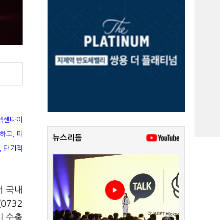
 넥센타이
하고, 미
뉴스리듬
, 단기적
서 국내
0732
시 수출