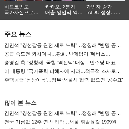
비트코인도
카카오, 2분기
가입자 증가
국가자산으로…'
매출·영업익 역대
·AIDC 성장…
보관·평가·처분'
최대…에이전트
SKT 2분기 성장
기준은 숙제
AI 수익화 관건
본궤도
주요 뉴스
김민석 "경선갈등 완전 제로 노력"…정청래 "반명 공세
사과부터"
공급 속도전 외치더니…황희, 난데없이 '폐버스
리모델링' 제안
송영길 측 "정청래, 국힘 '역선택' 대상…민주당 대표로
총선 지휘 못해"
이 대통령 "국가폭력 피해자에 사과…적극적 조사로
진실 밝혀야"
주택공급 '동상이몽'…정부·서울시 협력 없으면 '공수표'
많이 본 뉴스
김민석 "경선갈등 완전 제로 노력"…정청래 "반명 공세
사과부터"
전국 기름값 12주 연속 하락…서울 휘발윳값 1909원