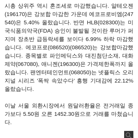
시총 상위주 역시 혼조세로 마감했습니다.
알테오젠
(196170)
은 강보합 마감한 가운데
에코프로비엠(247
540)
은 5.40% 올랐습니다. 반면
HLB(028300)
는 미
국식품의약국(FDA) 승인이 불발될 것이란 루머가 퍼
지며 장초반 급등락세를 보이다 6.99% 하락 마감했
습니다.
에코프로(086520)
(086520)는 강보합마감했
습니다. 종목별로 파인메딕스와 대진첨단소재,
대화
제약(067080)
,
애니젠(196300)
은 가격제한폭까지 올
랐습니다.
팬엔터테인먼트(068050)
는 넷플릭스 오리
지널 시리즈 '폭싹 속았수다' 흥행 기대감에 22.12%
올랐습니다.
이날 서울 외환시장에서 원달러환율은 전거래일 종
가보다 5.50원 오른 1452.30원으로 거래를 마쳤습니
다.