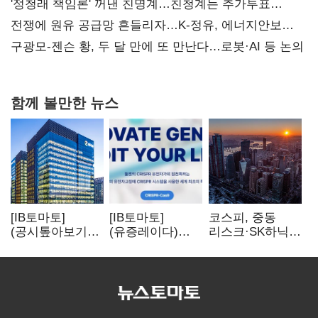
'정청래 책임론' 꺼낸 친명계…친청계는 추가투표
때리기
전쟁에 원유 공급망 흔들리자…K-정유, 에너지안보
핵심으로 재부상
구광모-젠슨 황, 두 달 만에 또 만난다…로봇·AI 등 논의
함께 볼만한 뉴스
[IB토마토]
[IB토마토]
코스피, 중동
(공시톺아보기)
(유증레이다)
리스크·SK하닉
수주 공시, 왜
툴젠, 조달액
5% 급락에
바로 매출로
3분의 1 토막…
뒷걸음
잡히지 않을까
특허소송
비용부터 챙긴다