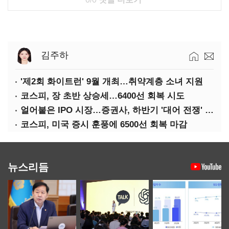
김주하
'제2회 화이트런' 9월 개최…취약계층 소녀 지원
코스피, 장 초반 상승세…6400선 회복 시도
얼어붙은 IPO 시장…증권사, 하반기 '대어 전쟁' 기대
코스피, 미국 증시 훈풍에 6500선 회복 마감
뉴스리듬