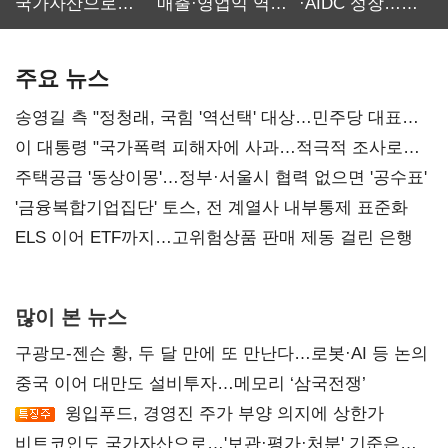
국가자산으로…'
매출·영업익 역대
·AIDC 성장…
보관·평가·처분'
최대…에이전트
SKT 2분기 성장
기준은 숙제
AI 수익화 관건
본궤도
주요 뉴스
송영길 측 "정청래, 국힘 '역선택' 대상…민주당 대표로
총선 지휘 못해"
이 대통령 "국가폭력 피해자에 사과…적극적 조사로
진실 밝혀야"
주택공급 '동상이몽'…정부·서울시 협력 없으면 '공수표'
'금융복합기업집단' 토스, 전 계열사 내부통제 표준화
ELS 이어 ETF까지…고위험상품 판매 제동 걸린 은행
많이 본 뉴스
구광모-젠슨 황, 두 달 만에 또 만난다…로봇·AI 등 논의
중국 이어 대만도 설비투자…메모리 ‘삼국전쟁’
윙입푸드, 경영진 주가 부양 의지에 상한가
비트코인도 국가자산으로…'보관·평가·처분' 기준은