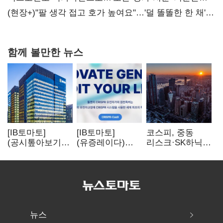
숙제
(현장+)"팔 생각 접고 호가 높여요"…'덜 똘똘한 한 채'
20억 키맞추기
함께 볼만한 뉴스
[IB토마토]
[IB토마토]
코스피, 중동
(공시톺아보기)
(유증레이다)
리스크·SK하닉
수주 공시, 왜
툴젠, 조달액
5% 급락에
바로 매출로
3분의 1 토막…
뒷걸음
잡히지 않을까
특허소송
비용부터 챙긴다
뉴스