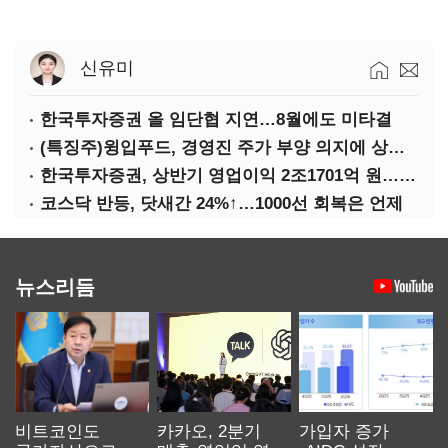
신유미
한국투자증권 올 임단협 지연…8월에도 미타결
(특징주)윙입푸드, 경영진 주가 부양 의지에 상한가
한국투자증권, 상반기 영업이익 2조1701억 원… 전년비 89.1%↑
코스닥 반등, 닷새간 24%↑…1000선 회복은 언제
뉴스리듬
비트코인도
카카오, 2분기
가입자 증가