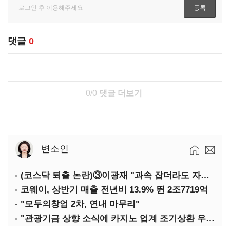
댓글
0
0/0
댓글 더보기
변소인
(코스닥 퇴출 논란)③이광재 "과속 잡더라도 자동차 없애지는 말아야"
코웨이, 상반기 매출 전년비 13.9% 뛴 2조7719억
"모두의창업 2차, 연내 마무리"
"관광기금 상향 소식에 카지노 업계 조기상환 우려"