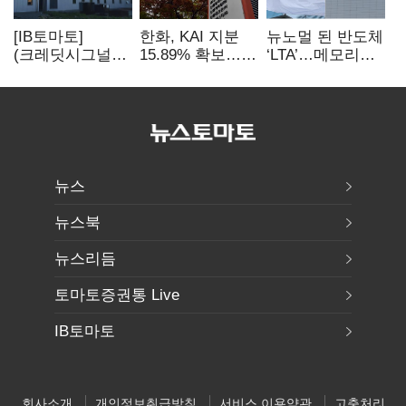
[IB토마토]
한화, KAI 지분
뉴노멀 된 반도체
(크레딧시그널)
15.89% 확보…
‘LTA’…메모리
지엔씨에너지, AI
기업결합심사
3사, 2030년까지
데이터센터 타고
신청 예정
54조 선불 계약
외형 확대
뉴스
뉴스북
뉴스리듬
토마토증권통 Live
IB토마토
회사소개
개인정보취급방침
서비스 이용약관
고충처리