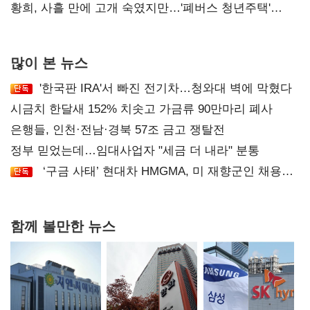
달리해야"
황희, 사흘 만에 고개 숙였지만…'폐버스 청년주택'
후폭풍
많이 본 뉴스
'한국판 IRA'서 빠진 전기차…청와대 벽에 막혔다
시금치 한달새 152% 치솟고 가금류 90만마리 폐사
은행들, 인천·전남·경북 57조 금고 쟁탈전
정부 믿었는데…임대사업자 "세금 더 내라" 분통
‘구금 사태’ 현대차 HMGMA, 미 재향군인 채용
확대로 분위기 반전
함께 볼만한 뉴스