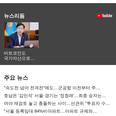
뉴스리듬
비트코인도
국가자산으로…'
보관·평가·처분'
기준은 숙제
주요 뉴스
"속도전 넘어 전격전"에도…군공항 이전부터 주
52시간까지 '뇌관'
호남은 '김민석' 서울·경기는 '정청래'…최종 승자는
'안갯속'
여야 재검토 놓고 충돌하는 사이…선관위 "투표자 수
오차 당연"
"서울 등록임대 84%비아파트…아파트 규제와