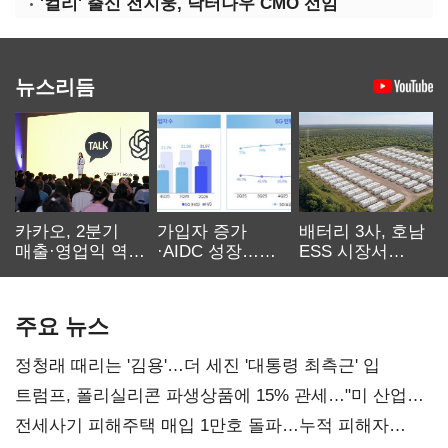
'컬리' 출신 전지웅, 닥터나우 CMO 선임
뉴스리듬
카카오, 2분기
가입자 증가
배터리 3사, 호남
매출·영업익 역대
·AIDC 성장…
ESS 시장서
최대…에이전트
SKT 2분기 성장
‘격돌’
AI 수익화 관건
본궤도
주요 뉴스
정청래 때리는 '김용'…더 세진 '대통령 최측근' 입
트럼프, 폴리실리콘 파생상품에 15% 관세…"미 산업
재건"
전세사기 피해주택 매입 1만호 돌파…누적 피해자