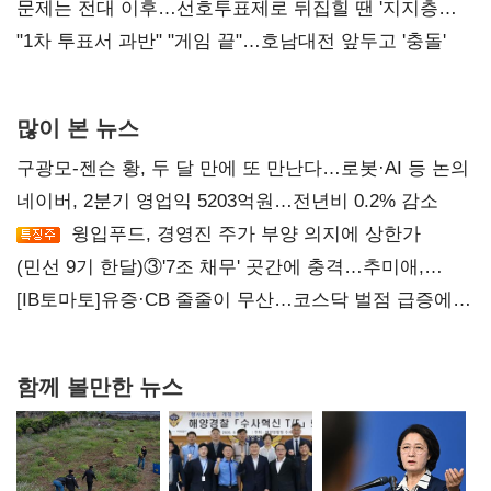
4만278명
문제는 전대 이후…선호투표제로 뒤집힐 땐 '지지층
불복'
"1차 투표서 과반" "게임 끝"…호남대전 앞두고 '충돌'
많이 본 뉴스
구광모-젠슨 황, 두 달 만에 또 만난다…로봇·AI 등 논의
네이버, 2분기 영업익 5203억원…전년비 0.2% 감소
윙입푸드, 경영진 주가 부양 의지에 상한가
(민선 9기 한달)③'7조 채무' 곳간에 충격…추미애,
20년만에 '비상재정' 선언 승부수
[IB토마토]유증·CB 줄줄이 무산…코스닥 벌점 급증에
상폐 압박
함께 볼만한 뉴스