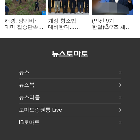
해경, 양귀비·
개정 형소법
(민선 9기
대마 집중단속…
대비한다…
한달)③'7조 채무'
4개월 동안
해경청
곳간에 충격…
249명 검거
'수사혁신TF'
추미애, 20년만에
가동
'비상재정' 선언
승부수
뉴스
뉴스북
뉴스리듬
토마토증권통 Live
IB토마토